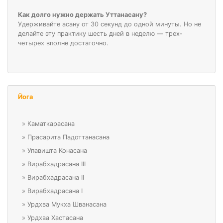
Как долго нужно держать Уттанасану?
Удерживайте асану от 30 секунд до одной минуты. Но не
делайте эту практику шесть дней в неделю — трех-
четырех вполне достаточно.
Йога
»
Каматкарасана
»
Прасарита Падоттанасана
»
Упавишта Конасана
»
Вирабхадрасана III
»
Вирабхадрасана II
»
Вирабхадрасана I
»
Урдхва Мукха Шванасана
»
Урдхва Хастасана