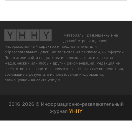
Материалы, размещенные на
данной странице, носят
информационный характер и предназначены для
образовательных целей, не являются ни рекламой, ни офертой.
Посетители сайта не должны использовать их в качестве
медицинских или любых других рекомендаций. Редакция не
несёт ответственности за возможные негативные последствия,
возникшие в результате использования информации,
размещенной на сайте yhhy.ru.
2016-2026 © Информационно-развлекательный
журнал
YHHY