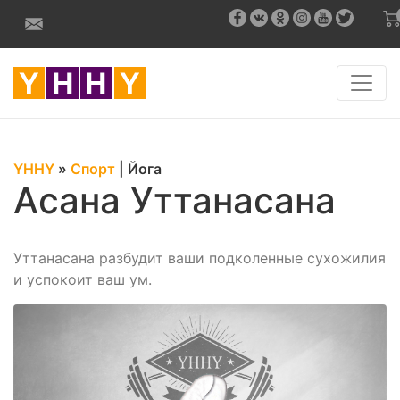
YHHY
»
Спорт
|
Йога
Асана Уттанасана
Уттанасана разбудит ваши подколенные сухожилия
и успокоит ваш ум.