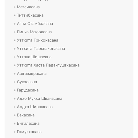
»
Матсиасана
»
Титтибхасана
»
Агни Стамбхасана
»
Пинча Маюрасана
»
Уттхита Триконасана
»
Уттхита Парсваконасана
»
Уттана Шишасана
»
Уттхита Хаста Падангуштхасана
»
Аштавакрасана
»
Сукхасана
»
Гарудасана
»
Адхо Мукха Шванасана
»
Ардха Ширшасана
»
Бакасана
»
Битиласана
»
Гомукхасана