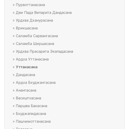
»
Пурвоттанасана
»
Дви Пада Випарита Дандасана
»
Урдхва Дханурасана
»
Врикшасана
»
Саламба Сарвангасана
»
Саламба Ширшасана
»
Урдхва Прасарита Экападасана
»
Ардха Уттанасана
»
Уттанасана
»
Дандасана
»
Ардха Бхуджангасана
»
Анантасана
»
Васиштхасана
»
Паршва Бакасана
»
Бхуджапидасана
»
Пашчимоттанасана