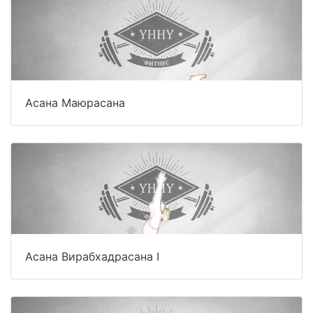
Асана Маюрасана
Асана Вирабхадрасана I