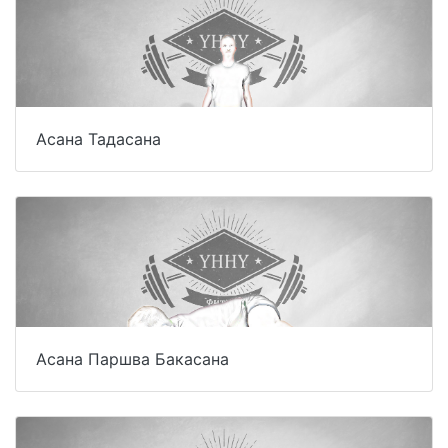
Асана Тадасана
Асана Паршва Бакасана