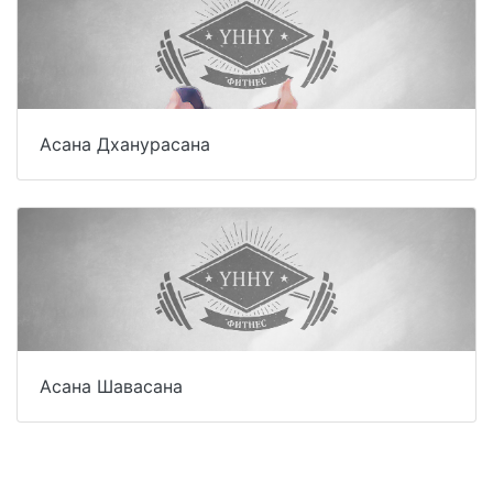
Асана Дханурасана
Асана Шавасана