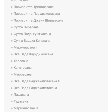
»
Толасана
»
Паривритта Триконасана
»
Паривритта Паршваконасана
»
Паривритта Джану Ширшасана
»
Супта Вирасана
»
Супта Падангуштхасана
»
Супта Баддха Конасана
»
Маричиасана I
»
Эка Пада Каундиниасана
»
Халасана
»
Капотасана
»
Маюрасана
»
Эка Пада Раджакапотасана II
»
Эка Пада Раджакапотасана
»
Пашасана
»
Тадасана
»
Маричиасана III