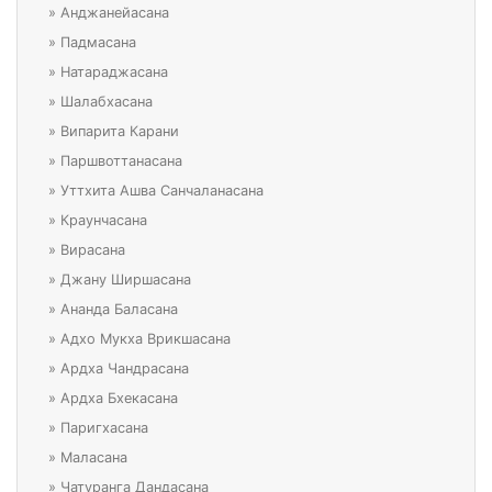
»
Анджанейасана
»
Падмасана
»
Натараджасана
»
Шалабхасана
»
Випарита Карани
»
Паршвоттанасана
»
Уттхита Ашва Санчаланасана
»
Краунчасана
»
Вирасана
»
Джану Ширшасана
»
Ананда Баласана
»
Адхо Мукха Врикшасана
»
Ардха Чандрасана
»
Ардха Бхекасана
»
Паригхасана
»
Маласана
»
Чатуранга Дандасана