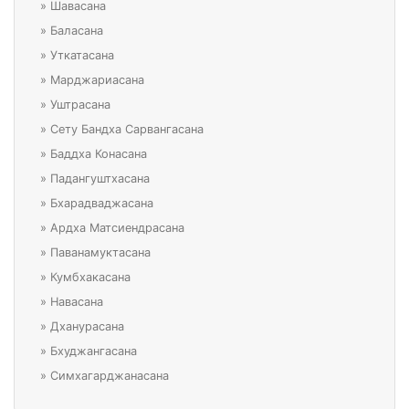
»
Шавасана
»
Баласана
»
Уткатасана
»
Марджариасана
»
Уштрасана
»
Сету Бандха Сарвангасана
»
Баддха Конасана
»
Падангуштхасана
»
Бхарадваджасана
»
Ардха Матсиендрасана
»
Паванамуктасана
»
Кумбхакасана
»
Навасана
»
Дханурасана
»
Бхуджангасана
»
Симхагарджанасана