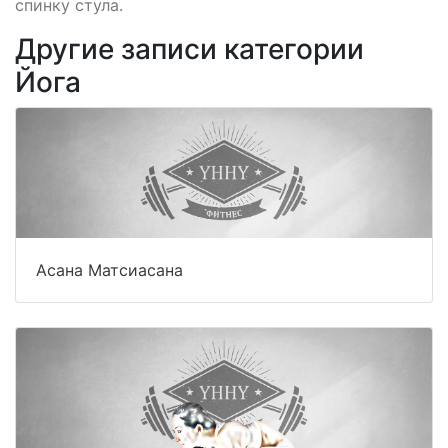
спинку стула.
Другие записи категории
Йога
Асана Матсиасана