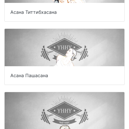
Асана Титтибхасана
Асана Пашасана