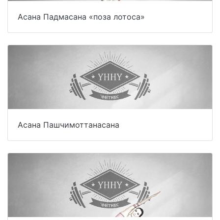
Асана Падмасана «поза лотоса»
Асана Пашчимоттанасана