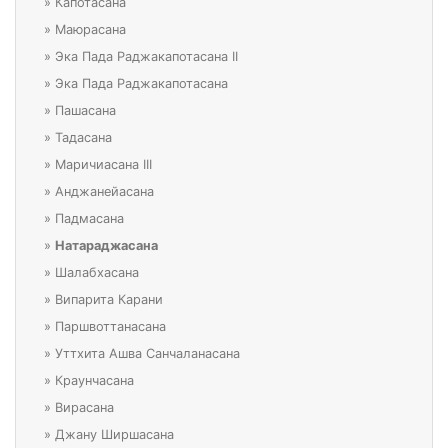
»
Капотасана
»
Маюрасана
»
Эка Пада Раджакапотасана II
»
Эка Пада Раджакапотасана
»
Пашасана
»
Тадасана
»
Маричиасана III
»
Анджанейасана
»
Падмасана
»
Натараджасана
»
Шалабхасана
»
Випарита Карани
»
Паршвоттанасана
»
Уттхита Ашва Санчаланасана
»
Краунчасана
»
Вирасана
»
Джану Ширшасана