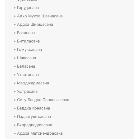
»
Гарудасана
»
Адхо Мукха Шванасана
»
Ардха Ширшасана
»
Бакасана
»
Битиласана
»
Гомукхасана
»
Шавасана
»
Баласана
»
Уткатасана
»
Марджариасана
»
Уштрасана
»
Сету Бандха Сарвангасана
»
Баддха Конасана
»
Падангуштхасана
»
Бхарадваджасана
»
Ардха Матсиендрасана