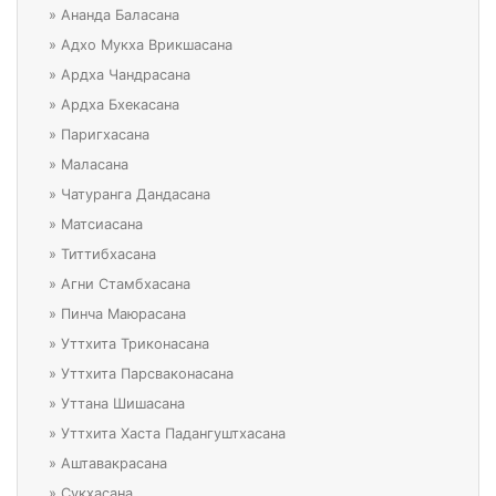
»
Ананда Баласана
»
Адхо Мукха Врикшасана
»
Ардха Чандрасана
»
Ардха Бхекасана
»
Паригхасана
»
Маласана
»
Чатуранга Дандасана
»
Матсиасана
»
Титтибхасана
»
Агни Стамбхасана
»
Пинча Маюрасана
»
Уттхита Триконасана
»
Уттхита Парсваконасана
»
Уттана Шишасана
»
Уттхита Хаста Падангуштхасана
»
Аштавакрасана
»
Сукхасана