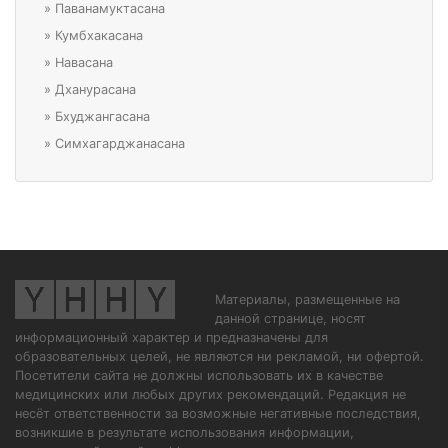
»
Паванамуктасана
»
Кумбхакасана
»
Навасана
»
Дханурасана
»
Бхуджангасана
»
Симхагарджанасана
Материалы, размещенные на
данной странице, носят
информационный характер и предназначены для
образовательных целей, не являются ни рекламой, ни офертой.
Посетители сайта не должны использовать их в качестве
медицинских или любых других рекомендаций. Редакция не
несёт ответственности за возможные негативные последствия,
возникшие в результате использования информации,