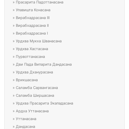
»
Прасарита Падоттанасана
»
Упавишта Конасана
»
Вирабхадрасана III
»
Вирабхадрасана II
»
Вирабхадрасана I
»
Урдхва Мукха Шванасана
»
Урдхва Хастасана
»
Пурвоттанасана
»
Дви Пада Випарита Дандасана
»
Урдхва Дханурасана
»
Врикшасана
»
Саламба Сарвангасана
»
Саламба Ширшасана
»
Урдхва Прасарита Экападасана
»
Ардха Уттанасана
»
Уттанасана
»
Дандасана