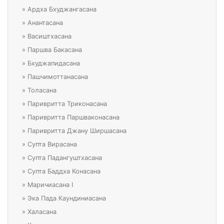
»
Ардха Бхуджангасана
»
Анантасана
»
Васиштхасана
»
Паршва Бакасана
»
Бхуджапидасана
»
Пашчимоттанасана
»
Толасана
»
Паривритта Триконасана
»
Паривритта Паршваконасана
»
Паривритта Джану Ширшасана
»
Супта Вирасана
»
Супта Падангуштхасана
»
Супта Баддха Конасана
»
Маричиасана I
»
Эка Пада Каундиниасана
»
Халасана