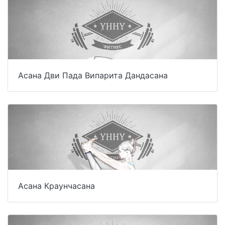
Асана Дви Пада Випарита Дандасана
Асана Краунчасана