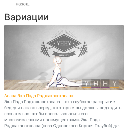
назад.
Вариации
Асана Эка Пада Раджакапотасана
Эка Пада Раджакапотасана— это глубокое раскрытие
бедер и наклон вперед, к которым вы должны подходить
сознательно, чтобы воспользоваться его
многочисленными преимуществами. Эка Пада
Раджакапотасана (поза Одноногого Короля Голубей) для