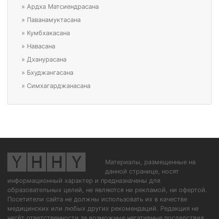
»
Ардха Матсиендрасана
»
Паванамуктасана
»
Кумбхакасана
»
Навасана
»
Дханурасана
»
Бхуджангасана
»
Симхагарджанасана
Материалы, размещенные на
данной странице, носят
информационный характер и предназначены для
образовательных целей, не являются ни рекламой, ни офертой.
Посетители сайта не должны использовать их в качестве
медицинских или любых других рекомендаций. Редакция не
несёт ответственности за возможные негативные последствия,