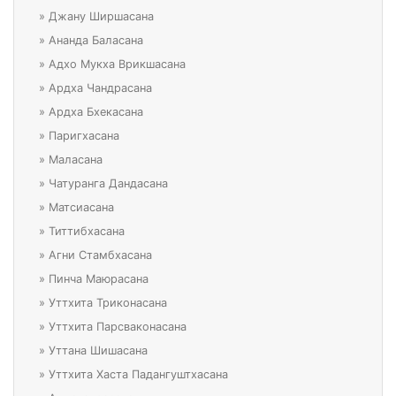
»
Джану Ширшасана
»
Ананда Баласана
»
Адхо Мукха Врикшасана
»
Ардха Чандрасана
»
Ардха Бхекасана
»
Паригхасана
»
Маласана
»
Чатуранга Дандасана
»
Матсиасана
»
Титтибхасана
»
Агни Стамбхасана
»
Пинча Маюрасана
»
Уттхита Триконасана
»
Уттхита Парсваконасана
»
Уттана Шишасана
»
Уттхита Хаста Падангуштхасана