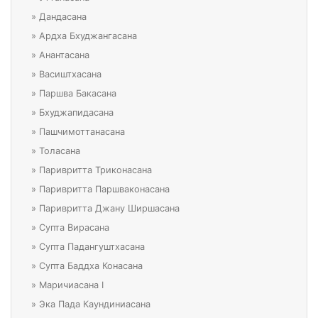
»
Дандасана
»
Ардха Бхуджангасана
»
Анантасана
»
Васиштхасана
»
Паршва Бакасана
»
Бхуджапидасана
»
Пашчимоттанасана
»
Толасана
»
Паривритта Триконасана
»
Паривритта Паршваконасана
»
Паривритта Джану Ширшасана
»
Супта Вирасана
»
Супта Падангуштхасана
»
Супта Баддха Конасана
»
Маричиасана I
»
Эка Пада Каундиниасана