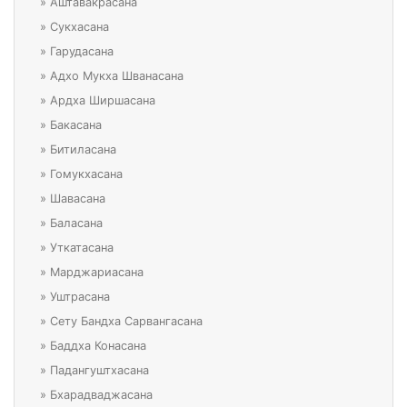
»
Аштавакрасана
»
Сукхасана
»
Гарудасана
»
Адхо Мукха Шванасана
»
Ардха Ширшасана
»
Бакасана
»
Битиласана
»
Гомукхасана
»
Шавасана
»
Баласана
»
Уткатасана
»
Марджариасана
»
Уштрасана
»
Сету Бандха Сарвангасана
»
Баддха Конасана
»
Падангуштхасана
»
Бхарадваджасана