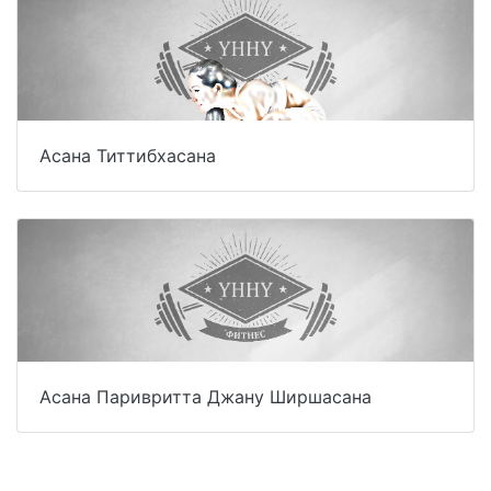
Асана Титтибхасана
Асана Паривритта Джану Ширшасана