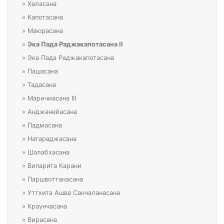
»
Халасана
»
Капотасана
»
Маюрасана
»
Эка Пада Раджакапотасана II
»
Эка Пада Раджакапотасана
»
Пашасана
»
Тадасана
»
Маричиасана III
»
Анджанейасана
»
Падмасана
»
Натараджасана
»
Шалабхасана
»
Випарита Карани
»
Паршвоттанасана
»
Уттхита Ашва Санчаланасана
»
Краунчасана
»
Вирасана