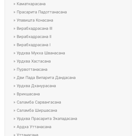
»
Каматкарасана
»
Прасарита Падоттанасана
»
Упавишта Конасана
»
Вирабхадрасана III
»
Вирабхадрасана II
»
Вирабхадрасана I
»
Урдхва Мукха Шванасана
»
Урдхва Хастасана
»
Пурвоттанасана
»
Дви Пада Випарита Дандасана
»
Урдхва Дханурасана
»
Врикшасана
»
Саламба Сарвангасана
»
Саламба Ширшасана
»
Урдхва Прасарита Экападасана
»
Ардха Уттанасана
»
Уттанасана