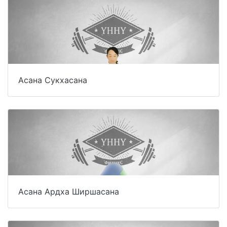
Асана Сукхасана
Асана Ардха Ширшасана