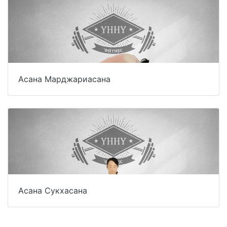
Асана Марджариасана
Асана Сукхасана