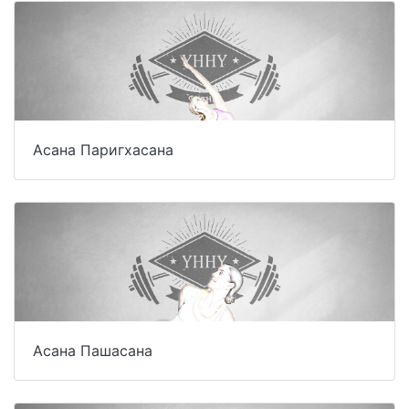
Асана Паригхасана
Асана Пашасана