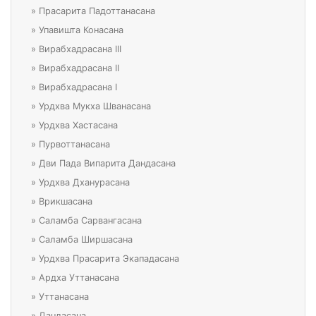
»
Прасарита Падоттанасана
»
Упавишта Конасана
»
Вирабхадрасана III
»
Вирабхадрасана II
»
Вирабхадрасана I
»
Урдхва Мукха Шванасана
»
Урдхва Хастасана
»
Пурвоттанасана
»
Дви Пада Випарита Дандасана
»
Урдхва Дханурасана
»
Врикшасана
»
Саламба Сарвангасана
»
Саламба Ширшасана
»
Урдхва Прасарита Экападасана
»
Ардха Уттанасана
»
Уттанасана
»
Дандасана