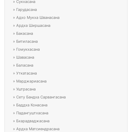
»
Сукхасана
»
Гарудасана
»
Адхо Мукха Шванасана
»
Ардха Ширшасана
»
Бакасана
»
Битиласана
»
Гомукхасана
»
Шавасана
»
Баласана
»
Уткатасана
»
Марджариасана
»
Уштрасана
»
Сету Бандха Сарвангасана
»
Баддха Конасана
»
Падангуштхасана
»
Бхарадваджасана
»
Ардха Матсиендрасана