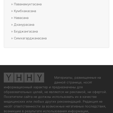
»
Паванамуктасана
»
Кумбхакасана
»
Навасана
»
Дханурасана
»
Бхуджангасана
»
Симхагарджанасана
Материалы, размещенные на
данной странице, носят
информационный характер и предназначены для
образовательных целей, не являются ни рекламой, ни офертой.
Посетители сайта не должны использовать их в качестве
медицинских или любых других рекомендаций. Редакция не
несёт ответственности за возможные негативные последствия,
возникшие в результате использования информации,