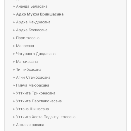
»
Ананда Баласана
»
Адхо Мукха Врикшасана
»
Ардха Чандрасана
»
Ардха Бхекасана
»
Паригхасана
»
Маласана
»
Чатуранга Дандасана
»
Матсиасана
»
Титтибхасана
»
Агни Стамбхасана
»
Пинча Маюрасана
»
Уттхита Триконасана
»
Уттхита Парсваконасана
»
Уттана Шишасана
»
Уттхита Хаста Падангуштхасана
»
Аштавакрасана