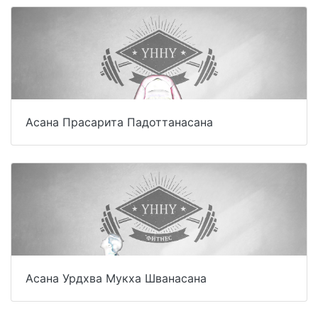
Асана Прасарита Падоттанасана
Асана Урдхва Мукха Шванасана