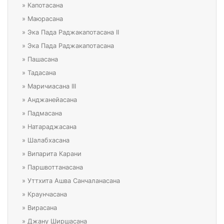
»
Капотасана
»
Маюрасана
»
Эка Пада Раджакапотасана II
»
Эка Пада Раджакапотасана
»
Пашасана
»
Тадасана
»
Маричиасана III
»
Анджанейасана
»
Падмасана
»
Натараджасана
»
Шалабхасана
»
Випарита Карани
»
Паршвоттанасана
»
Уттхита Ашва Санчаланасана
»
Краунчасана
»
Вирасана
»
Джану Ширшасана