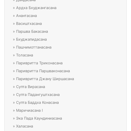
»
Ардха Бхуджангасана
»
Анантасана
»
Васиштхасана
»
Паршва Бакасана
»
Бхуджапидасана
»
Пашчимоттанасана
»
Толасана
»
Паривритта Триконасана
»
Паривритта Паршваконасана
»
Паривритта Джану Ширшасана
»
Супта Вирасана
»
Супта Падангуштхасана
»
Супта Баддха Конасана
»
Маричиасана I
»
Эка Пада Каундиниасана
»
Халасана