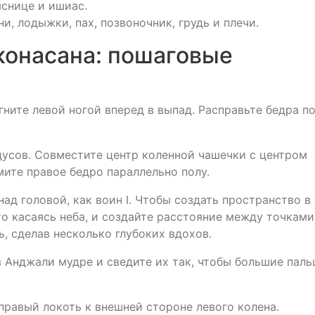
яснице и ишиас.
ни, лодыжки, пах, позвоночник, грудь и плечи.
онасана: пошаговые
ните левой ногой вперед в выпад. Расправьте бедра п
дусов. Совместите центр коленной чашечки с центром
ите правое бедро параллельно полу.
д головой, как воин I. Чтобы создать пространство в
то касаясь неба, и создайте расстояние между точками
, сделав несколько глубоких вдохов.
в Анджали мудре и сведите их так, чтобы большие пал
правый локоть к внешней стороне левого колена.