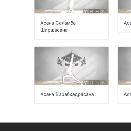
Асана Саламба
Ас
Ширшасана
Асана Вирабхадрасана I
Ас