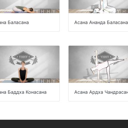
ана Баласана
Асана Ананда Баласана
ана Баддха Конасана
Асана Ардха Чандраса