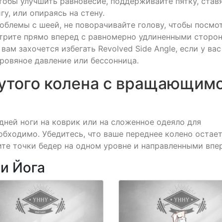
Чтобы улучшить равновесие, поддерживайте пятку, став
у, или опираясь на стену.
роблемы с шеей, не поворачивайте голову, чтобы посмо
отрите прямо вперед с равномерно удлиненными сторо
вам захочется избегать Revolved Side Angle, если у вас
кровяное давление или бессонница.
нутого колена с вращающим
дней ноги на коврик или на сложенное одеяло для
обходимо. Убедитесь, что ваше переднее колено остае
те точки бедер на одном уровне и направленными впе
ии Йога