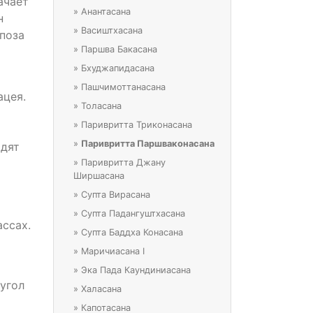
ачает
»
Анантасана
н
»
Васиштхасана
поза
»
Паршва Бакасана
»
Бхуджапидасана
»
Пашчимоттанасана
ацея.
»
Толасана
»
Паривритта Триконасана
»
Паривритта Паршваконасана
одят
»
Паривритта Джану
Ширшасана
»
Супта Вирасана
»
Супта Падангуштхасана
ассах.
»
Супта Баддха Конасана
»
Маричиасана I
»
Эка Пада Каундиниасана
угол
»
Халасана
»
Капотасана