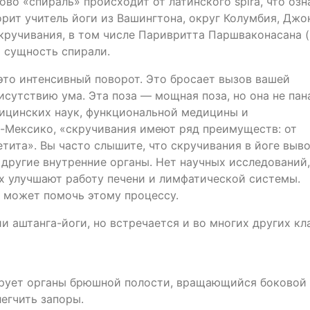
ово «спираль» происходит от латинского spira, что озн
орит учитель йоги из Вашингтона, округ Колумбия, Джо
скручивания, в том числе Паривритта Паршваконасана (
 сущность спирали.
то интенсивный поворот. Это бросает вызов вашей
рисутствию ума. Эта поза — мощная поза, но она не пан
дицинских наук, функциональной медицины и
-Мексико, «скручивания имеют ряд преимуществ: от
тита». Вы часто слышите, что скручивания в йоге выв
другие внутренние органы. Нет научных исследований,
х улучшают работу печени и лимфатической системы.
 может помочь этому процессу.
и аштанга-йоги, но встречается и во многих других кл
ирует органы брюшной полости, вращающийся боковой 
егчить запоры.