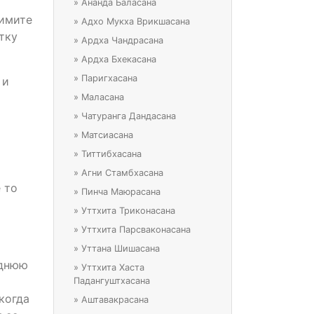
»
Ананда Баласана
нимите
»
Адхо Мукха Врикшасана
тку
»
Ардха Чандрасана
»
Ардха Бхекасана
»
Паригхасана
 и
»
Маласана
»
Чатуранга Дандасана
»
Матсиасана
»
Титтибхасана
»
Агни Стамбхасана
 то
»
Пинча Маюрасана
»
Уттхита Триконасана
»
Уттхита Парсваконасана
»
Уттана Шишасана
аднюю
»
Уттхита Хаста
Падангуштхасана
когда
»
Аштавакрасана