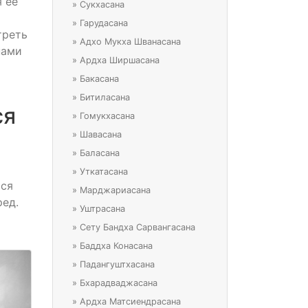
я ее
»
Сукхасана
»
Гарудасана
треть
»
Адхо Мукха Шванасана
нами
»
Ардха Ширшасана
»
Бакасана
»
Битиласана
ся
»
Гомукхасана
»
Шавасана
»
Баласана
»
Уткатасана
тся
»
Марджариасана
ред.
»
Уштрасана
»
Сету Бандха Сарвангасана
»
Баддха Конасана
»
Падангуштхасана
»
Бхарадваджасана
»
Ардха Матсиендрасана