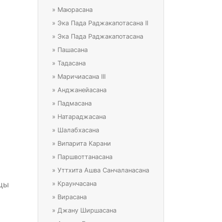
»
Маюрасана
»
Эка Пада Раджакапотасана II
»
Эка Пада Раджакапотасана
»
Пашасана
»
Тадасана
о
»
Маричиасана III
»
Анджанейасана
»
Падмасана
»
Натараджасана
»
Шалабхасана
»
Випарита Карани
»
Паршвоттанасана
»
Уттхита Ашва Санчаланасана
ьцы
»
Краунчасана
»
Вирасана
»
Джану Ширшасана