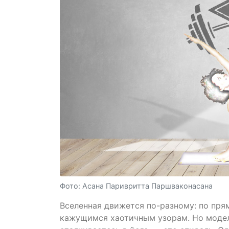
Фото: Асана Паривритта Паршваконасана
Вселенная движется по-разному: по прям
кажущимся хаотичным узорам. Но модель