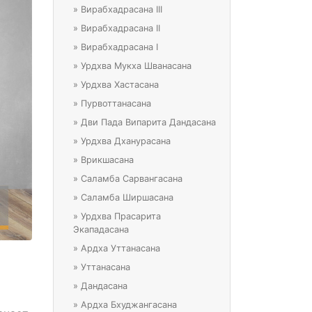
»
Вирабхадрасана III
»
Вирабхадрасана II
»
Вирабхадрасана I
»
Урдхва Мукха Шванасана
»
Урдхва Хастасана
»
Пурвоттанасана
»
Дви Пада Випарита Дандасана
»
Урдхва Дханурасана
»
Врикшасана
»
Саламба Сарвангасана
»
Саламба Ширшасана
»
Урдхва Прасарита
Экападасана
»
Ардха Уттанасана
»
Уттанасана
»
Дандасана
»
Ардха Бхуджангасана