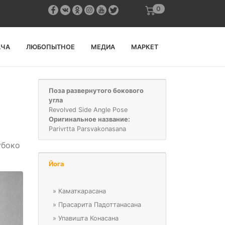
0
АЧА
ЛЮБОПЫТНОЕ
МЕДИА
МАРКЕТ
Поза развернутого бокового
угла
Revolved Side Angle Pose
Оригинальное название:
Parivrtta Parsvakonasana
убоко
Йога
»
Каматкарасана
»
Прасарита Падоттанасана
»
Упавишта Конасана