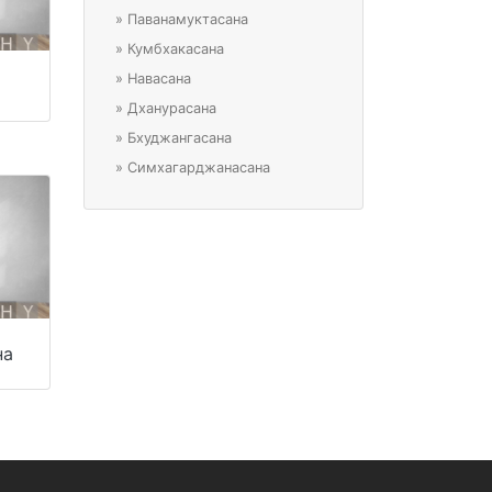
»
Паванамуктасана
»
Кумбхакасана
»
Навасана
»
Дханурасана
»
Бхуджангасана
»
Симхагарджанасана
на