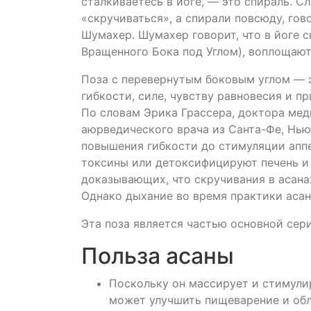
сталкиваетесь в йоге, — это спираль. Сл
«скручиваться», а спирали повсюду, гов
Шумахер. Шумахер говорит, что в йоге 
Вращенного Бока под Углом), воплощают
Поза с перевернутым боковым углом — э
гибкости, силе, чувству равновесия и п
По словам Эрика Грассера, доктора ме
аюрведического врача из Санта-Фе, Нью
повышения гибкости до стимуляции аппе
токсины или детоксифицируют печень и 
доказывающих, что скручивания в асана
Однако дыхание во время практики асан
Эта поза является частью основной сери
Польза асаны
Поскольку он массирует и стимул
может улучшить пищеварение и обл