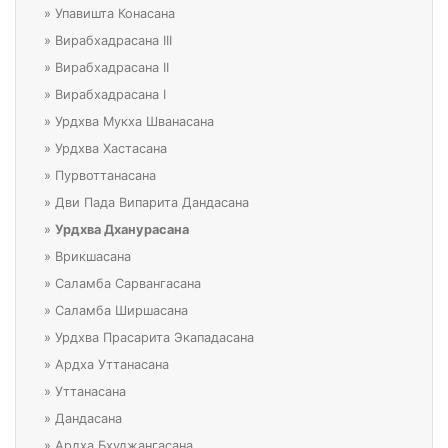
»
Упавишта Конасана
»
Вирабхадрасана III
»
Вирабхадрасана II
»
Вирабхадрасана I
»
Урдхва Мукха Шванасана
»
Урдхва Хастасана
»
Пурвоттанасана
»
Дви Пада Випарита Дандасана
»
Урдхва Дханурасана
»
Врикшасана
»
Саламба Сарвангасана
»
Саламба Ширшасана
»
Урдхва Прасарита Экападасана
»
Ардха Уттанасана
»
Уттанасана
»
Дандасана
»
Ардха Бхуджангасана