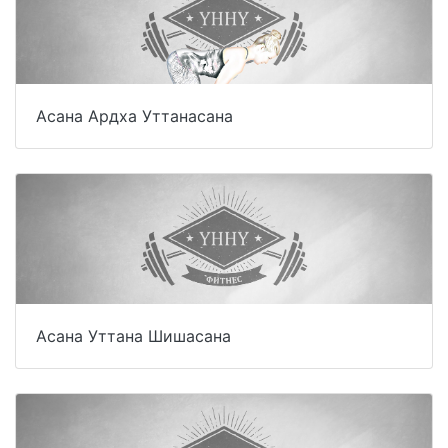
Асана Ардха Уттанасана
Асана Уттана Шишасана