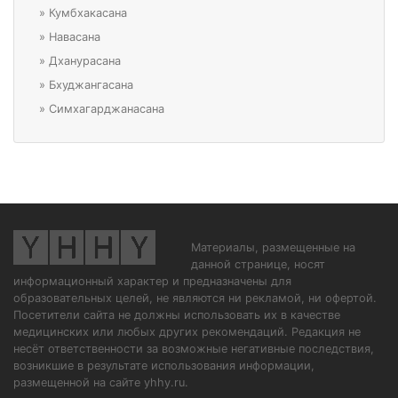
»
Кумбхакасана
»
Навасана
»
Дханурасана
»
Бхуджангасана
»
Симхагарджанасана
Материалы, размещенные на
данной странице, носят
информационный характер и предназначены для
образовательных целей, не являются ни рекламой, ни офертой.
Посетители сайта не должны использовать их в качестве
медицинских или любых других рекомендаций. Редакция не
несёт ответственности за возможные негативные последствия,
возникшие в результате использования информации,
размещенной на сайте yhhy.ru.