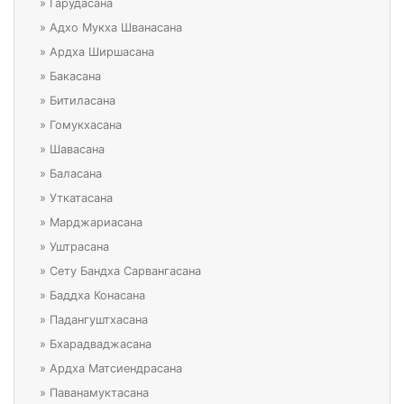
»
Гарудасана
»
Адхо Мукха Шванасана
»
Ардха Ширшасана
»
Бакасана
»
Битиласана
»
Гомукхасана
»
Шавасана
»
Баласана
»
Уткатасана
»
Марджариасана
»
Уштрасана
»
Сету Бандха Сарвангасана
»
Баддха Конасана
»
Падангуштхасана
»
Бхарадваджасана
»
Ардха Матсиендрасана
»
Паванамуктасана