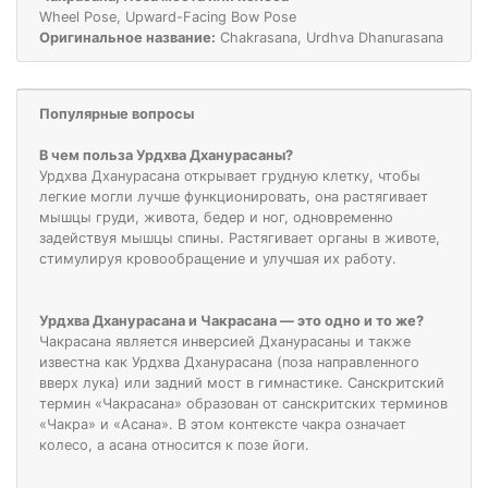
Wheel Pose, Upward-Facing Bow Pose
Оригинальное название:
Chakrasana, Urdhva Dhanurasana
Популярные вопросы
В чем польза Урдхва Дханурасаны?
Урдхва Дханурасана открывает грудную клетку, чтобы
легкие могли лучше функционировать, она растягивает
мышцы груди, живота, бедер и ног, одновременно
задействуя мышцы спины. Растягивает органы в животе,
стимулируя кровообращение и улучшая их работу.
Урдхва Дханурасана и Чакрасана — это одно и то же?
Чакрасана является инверсией Дханурасаны и также
известна как Урдхва Дханурасана (поза направленного
вверх лука) или задний мост в гимнастике. Санскритский
термин «Чакрасана» образован от санскритских терминов
«Чакра» и «Асана». В этом контексте чакра означает
колесо, а асана относится к позе йоги.