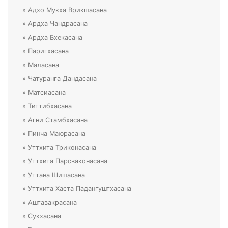
»
Адхо Мукха Врикшасана
»
Ардха Чандрасана
»
Ардха Бхекасана
»
Паригхасана
»
Маласана
»
Чатуранга Дандасана
»
Матсиасана
»
Титтибхасана
»
Агни Стамбхасана
»
Пинча Маюрасана
»
Уттхита Триконасана
»
Уттхита Парсваконасана
»
Уттана Шишасана
»
Уттхита Хаста Падангуштхасана
»
Аштавакрасана
»
Сукхасана