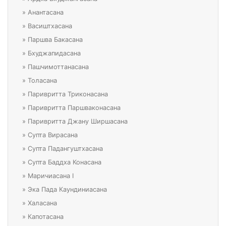
»
Анантасана
»
Васиштхасана
»
Паршва Бакасана
»
Бхуджапидасана
»
Пашчимоттанасана
»
Толасана
»
Паривритта Триконасана
»
Паривритта Паршваконасана
»
Паривритта Джану Ширшасана
»
Супта Вирасана
»
Супта Падангуштхасана
»
Супта Баддха Конасана
»
Маричиасана I
»
Эка Пада Каундиниасана
»
Халасана
»
Капотасана