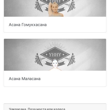
Асана Гомукхасана
Асана Маласана
Чакрасана, Поза моста или колеса