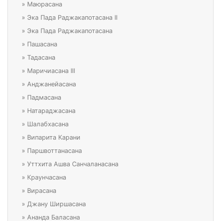
»
Маюрасана
»
Эка Пада Раджакапотасана II
»
Эка Пада Раджакапотасана
»
Пашасана
»
Тадасана
»
Маричиасана III
»
Анджанейасана
»
Падмасана
»
Натараджасана
»
Шалабхасана
»
Випарита Карани
»
Паршвоттанасана
»
Уттхита Ашва Санчаланасана
»
Краунчасана
»
Вирасана
»
Джану Ширшасана
»
Ананда Баласана