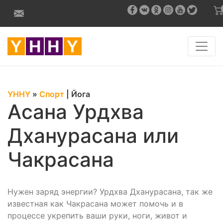
YHHY
»
Спорт
|
Йога
Асана Урдхва
Дханурасана или
Чакрасана
Нужен заряд энергии? Урдхва Дханурасана, так же
известная как Чакрасана может помочь и в
процессе укрепить ваши руки, ноги, живот и