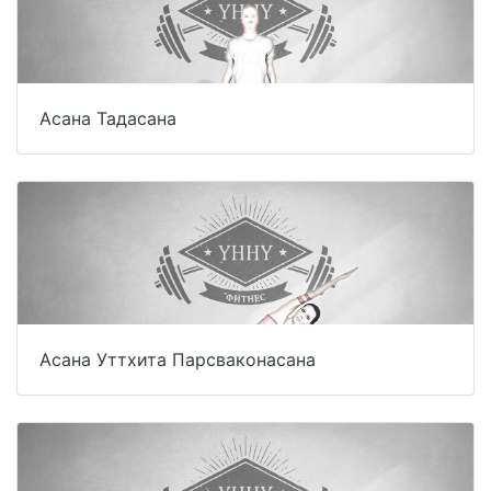
Асана Тадасана
Асана Уттхита Парсваконасана