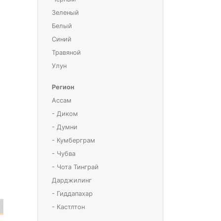
Зеленый
Белый
Синий
Травяной
Улун
Регион
Ассам
- Диком
- Думни
- Кумберграм
- Чубва
- Чота Тинграй
Дарджилинг
- Гиддапахар
- Кастлтон