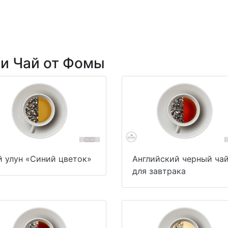
ии Чай от Фомы
й улун «Синий цветок»
Английский черный ча
для завтрака