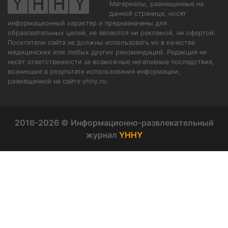
Материалы, размещенные на
данной странице, носят
информационный характер и предназначены для
образовательных целей, не являются ни рекламой, ни офертой.
Посетители сайта не должны использовать их в качестве
медицинских или любых других рекомендаций. Редакция не
несёт ответственности за возможные негативные последствия,
возникшие в результате использования информации,
размещенной на сайте yhhy.ru.
2016-2026 © Информационно-развлекательный
журнал
YHHY