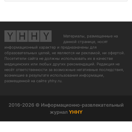
Материалы, размещенные на
данной странице, носят
информационный характер и предназначены для
образовательных целей, не являются ни рекламой, ни офертой.
Посетители сайта не должны использовать их в качестве
медицинских или любых других рекомендаций. Редакция не
несёт ответственности за возможные негативные последствия,
возникшие в результате использования информации,
размещенной на сайте yhhy.ru.
2016-2026 © Информационно-развлекательный
журнал
YHHY