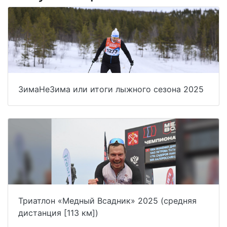
ЗимаНеЗима или итоги лыжного сезона 2025
Триатлон «Медный Всадник» 2025 (средняя
дистанция [113 км])