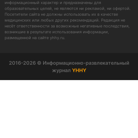
информационный характер и предназначены для
образовательных целей, не являются ни рекламой, ни офертой.
Посетители сайта не должны использовать их в качестве
медицинских или любых других рекомендаций. Редакция не
несёт ответственности за возможные негативные последствия,
возникшие в результате использования информации,
размещенной на сайте yhhy.ru.
2016-2026 © Информационно-развлекательный
журнал
YHHY