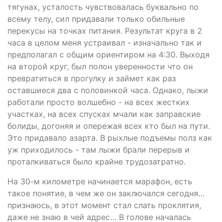
тягунах, усталость чувствовалась буквально по
всему телу, сил придавали только обильные
перекусы на точках питания. Результат круга в 2
часа в целом меня устраивал - изначально так и
предполагал с общим ориентиром на 4:30. Выходя
на второй круг, был полон уверенности что он
превратиться в прогулку и займет как раз
оставшиеся два с половинкой часа. Однако, лыжи
работали просто волшебно - на всех жестких
участках, на всех спусках мчали как заправские
болиды, догоняя и опережая всех кто был на пути.
Это придавало азарта. В рыхлые подъемы полз как
уж приходилось - там лыжи брали перерыв и
проталкиваться было крайне трудозатратно.
На 30-м километре начинается марафон, есть
такое понятие, в чем же он заключался сегодня…
признаюсь, в этот момент стал слать проклятия,
даже не знаю в чей адрес… В голове началась