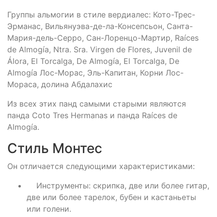
Группы альмогии в стиле вердиалес: Кото-Трес-
Эрманас, Вильянуэва-де-ла-Консепсьон, Санта-
Мария-дель-Серро, Сан-Лоренцо-Мартир, Raíces
de Almogía, Ntra. Sra. Virgen de Flores, Juvenil de
Álora, El Torcalga, De Almogía, El Torcalga, De
Almogía Лос-Морас, Эль-Капитан, Корни Лос-
Мораса, долина Абдалахис
Из всех этих панд самыми старыми являются
панда Coto Tres Hermanas и панда Raíces de
Almogía.
Стиль Монтес
Он отличается следующими характеристиками:
Инструменты: скрипка, две или более гитар,
две или более тарелок, бубен и кастаньеты
или голени.