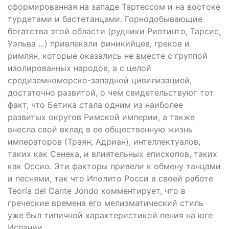
сформированная на западе Тартессом и на востоке
турдетами и бастетанцами. Горнодобывающие
богатства этой области (рудники Риотинто, Тарсис,
Уэльва ...) привлекали финикийцев, греков и
римлян, которые оказались не вместе с группой
изолированных народов, а с целой
средиземноморско-западной цивилизацией,
достаточно развитой, о чем свидетельствуют тот
факт, что Бетика стала одним из наиболее
развитых округов Римской империи, а также
внесла свой вклад в ее общественную жизнь
императоров (Траян, Адриан), интеллектуалов,
таких как Сенека, и влиятельных епископов, таких
как Оссио. Эти факторы привели к обмену танцами
и песнями, так что Иполито Росси в своей работе
Teoría del Cante Jondo комментирует, что в
греческие времена его мелизматический стиль
уже был типичной характеристикой пения на юге
Испании.