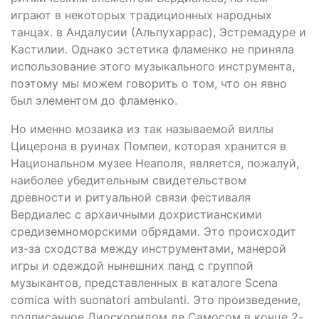
играют в некоторых традиционных народных
танцах. в Андалусии (Альпухаррас), Эстремадуре и
Кастилии. Однако эстетика фламенко не приняла
использование этого музыкального инструмента,
поэтому мы можем говорить о том, что он явно
был элементом до фламенко.
Но именно мозаика из так называемой виллы
Цицерона в руинах Помпеи, которая хранится в
Национальном музее Неаполя, является, пожалуй,
наиболее убедительным свидетельством
древности и ритуальной связи фестиваля
Вердиалес с архаичными дохристианскими
средиземноморскими обрядами. Это происходит
из-за сходства между инструментами, манерой
игры и одеждой нынешних панд с группой
музыкантов, представленных в каталоге Scena
comica with suonatori ambulanti. Это произведение,
подписанное Диоскоридом де Самосом в конце 2-