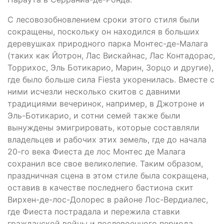
С лесовозобновлением сроки этого стиля были
сокращены, поскольку он находился в больших
деревушках природного парка Монтес-де-Малага
(таких как Йотрон, Лас Вискайнас, Лас Контадорас,
Торрихос, Эль Ботикарио, Марин, Зорцо и другие),
где было больше сила Fiesta укоренилась. Вместе с
ними исчезли несколько скитов с давними
традициями вечеринок, например, в Джотроне и
Эль-Ботикарио, и сотни семей также были
вынуждены эмигрировать, которые составляли
владельцев и рабочих этих земель, где до начала
20-го века Фиеста де лос Монтес де Малага
сохранил все свое великолепие. Таким образом,
праздничная сцена в этом стиле была сокращена,
оставив в качестве последнего бастиона скит
Вирхен-де-лос-Долорес в районе Лос-Вердиалес,
где Фиеста пострадала и пережила ставки
гражданской войны и послевоенного периода.