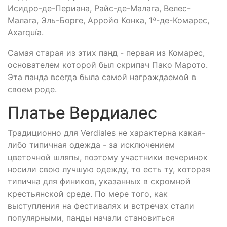
Исидро-де-Периана, Райс-де-Малага, Велес-
Малага, Эль-Борге, Арройо Конка, 1ª-де-Комарес,
Axarquía.
Самая старая из этих панд - первая из Комарес,
основателем которой был скрипач Пако Марото.
Эта панда всегда была самой награждаемой в
своем роде.
Платье Вердиалес
Традиционно для Verdiales не характерна какая-
либо типичная одежда - за исключением
цветочной шляпы, поэтому участники вечеринок
носили свою лучшую одежду, то есть ту, которая
типична для фиников, указанных в скромной
крестьянской среде. По мере того, как
выступления на фестивалях и встречах стали
популярными, панды начали становиться