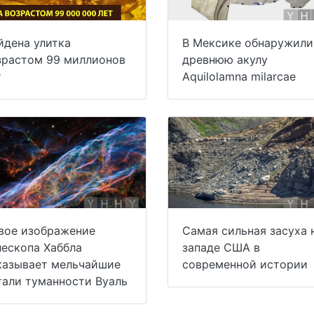
йдена улитка
В Мексике обнаружили
зрастом 99 миллионов
древнюю акулу
т
Aquilolamna milarcae
вое изображение
Самая сильная засуха 
лескопа Хаббла
западе США в
казывает мельчайшие
современной истории
тали туманности Вуаль