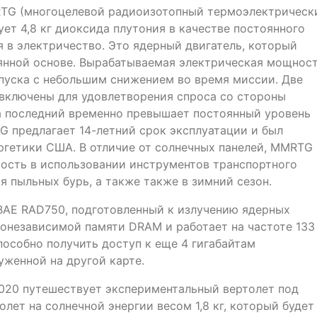
RTG (многоцелевой радиоизотопный термоэлектрическ
ует 4,8 кг диоксида плутония в качестве постоянного
я в электричество. Это ядерный двигатель, который
янной основе. Вырабатываемая электрическая мощнос
апуска с небольшим снижением во время миссии. Две
включены для удовлетворения спроса со стороны
да последний временно превышает постоянный уровень
предлагает 14-летний срок эксплуатации и был
гетики США. В отличие от солнечных панелей, MMRTG
ость в использовании инструментов транспортного
мя пыльных бурь, а также также в зимний сезон.
BAE RAD750, подготовленный к излучению ядерных
ргонезависимой памяти DRAM и работает на частоте 133
особно получить доступ к еще 4 гигабайтам
женной на другой карте.
 2020 путешествует экспериментальный вертолет под
олет на солнечной энергии весом 1,8 кг, который будет