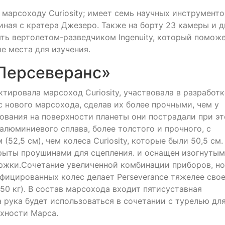
 марсоходу Curiosity; имеет семь научных инструменто
иная с кратера Джезеро. Также на борту 23 камеры и д
ть вертолетом-разведчиком Ingenuity, который помож
е места для изучения.
Персеверанс»
тировала марсоход Curiosity, участвовала в разработк
с нового марсохода, сделав их более прочными, чем у
ьзования на поверхности планеты они пострадали при э
 алюминиевого сплава, более толстого и прочного, с
2,5 см), чем колеса Curiosity, которые были 50,5 см.
рыты проушинами для сцепления. и оснащен изогнуты
ржки.Сочетание увеличенной комбинации приборов, н
фицированных колес делает Perseverance тяжелее сво
050 кг). В состав марсохода входит пятисуставная
а рука будет использоваться в сочетании с турелью дл
рхности Марса.