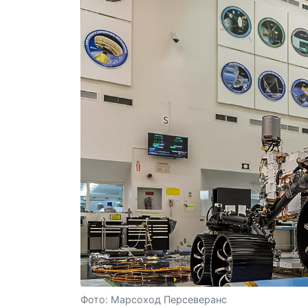
Фото: Марсоход Персеверанс