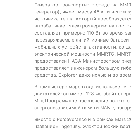
Генератор транспортного средства, MM
генератор), имеет массу 45 кг и использ
источника тепла, который преобразуетс
вырабатывает электроэнергию на посто
составляет примерно 110 Вт во время з
перезаряжаемые литий-ионные батареи 
мобильных устройств. активности, ког
электрической мощности MMRTG. MMRTG 
предоставлен НАСА Министерством энер
предоставляет инженерам большую гибк
средства. Explorer даже ночью и во вре
В компьютере марсохода используется 
двигателей; он имеет 128 мегабайт эне
МГц.Программное обеспечение полета сп
энергонезависимой памяти NAND, обнару
Вместе с Perseverance и в рамках Mars
названием Ingenuity. Электрический верт