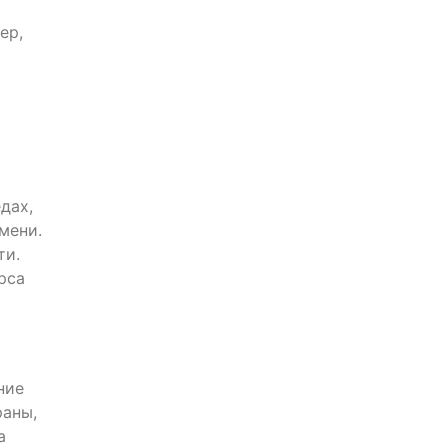
ер,
дах,
мени.
ти.
рса
ние
раны,
а