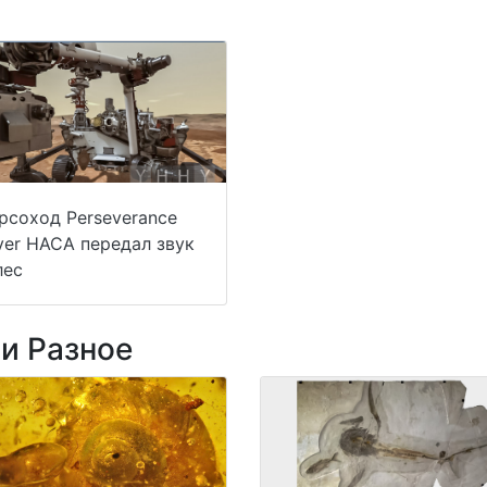
рсоход Perseverance
ver НАСА передал звук
лес
ии Разное