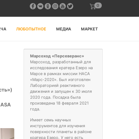
0
АЧА
ЛЮБОПЫТНОЕ
МЕДИА
МАРКЕТ
Марсоход «Персеверанс»
Марсоход, разработанный для
исследования кратера Езеро на
Марсе в рамках миссии
НАСА
«Марс-2020». Был изготовлен
Лабораторией реактивного
сть»)
движения и запущен к 30 июля
2020 года. Посадка была
произведена 18 февраля 2021
NASA
года.
о
Имеет семь научных
инструментов для изучения
поверхности планеты в районе
кратера Езеро. У него есть