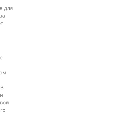
в для
ва
ет
е
том
 В
ми
овой
его
я