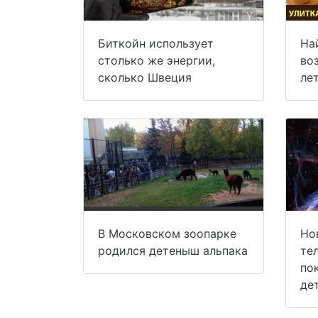
Биткойн использует
На
столько же энергии,
во
сколько Швеция
ле
В Московском зоопарке
Но
родился детеныш альпака
те
по
де