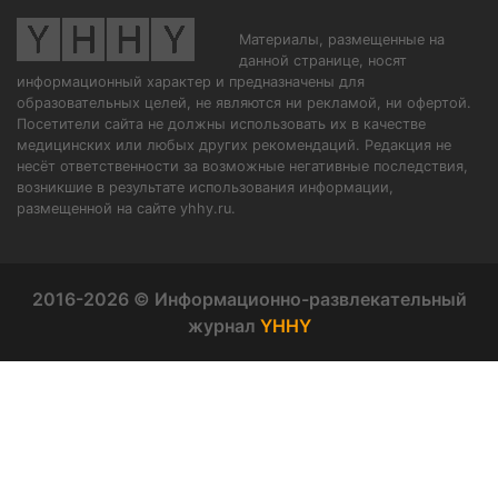
Материалы, размещенные на
данной странице, носят
информационный характер и предназначены для
образовательных целей, не являются ни рекламой, ни офертой.
Посетители сайта не должны использовать их в качестве
медицинских или любых других рекомендаций. Редакция не
несёт ответственности за возможные негативные последствия,
возникшие в результате использования информации,
размещенной на сайте yhhy.ru.
2016-2026 © Информационно-развлекательный
журнал
YHHY