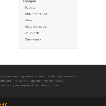
городов
Барыш
Димитровград
Инза
Новоульяновск
Сенгилей
Ульяновск
значены для образовательных целей, не являются
ицинских или любых других рекомендаций.
рмации, размещенной на сайте yhhy.ru.
HHY