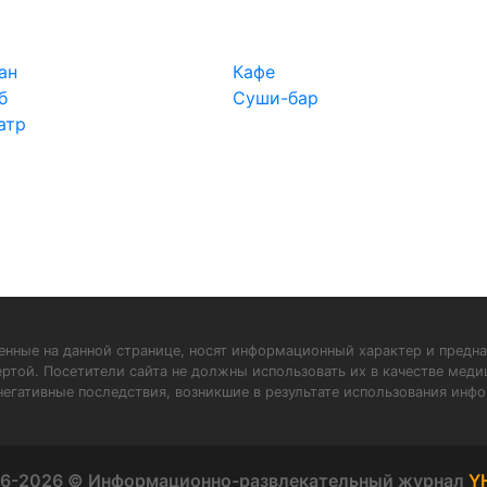
ан
Кафе
б
Суши-бар
атр
нные на данной странице, носят информационный характер и предна
ертой. Посетители сайта не должны использовать их в качестве мед
негативные последствия, возникшие в результате использования инфо
6-2026 © Информационно-развлекательный журнал
Y