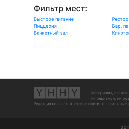
Фильтр мест:
Быстрое питание
Рестор
Пиццерия
Бар, па
Банкетный зал
Киноте
Материалы, размеще
ни рекламой, ни оф
Редакция не несёт ответственности за возможные 
201