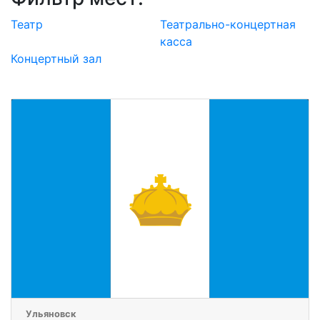
Театр
Театрально-концертная
касса
Концертный зал
Ульяновск