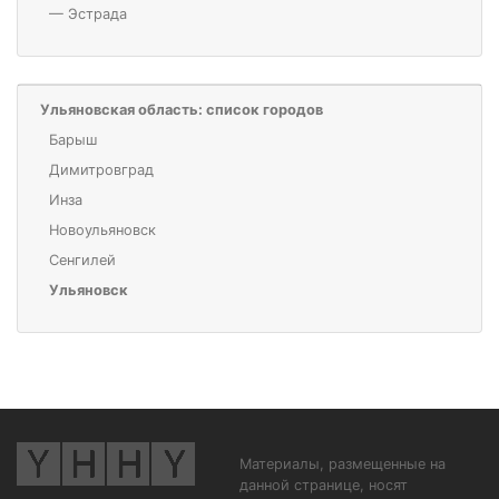
—
Эстрада
Ульяновская область: список городов
Барыш
Димитровград
Инза
Новоульяновск
Сенгилей
Ульяновск
Материалы, размещенные на
данной странице, носят