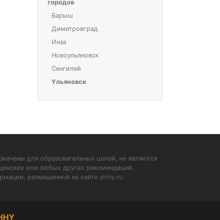
городов
Барыш
Димитровград
Инза
Новоульяновск
Сенгилей
Ульяновск
значены для образовательных целей, не являются
ицинских или любых других рекомендаций.
рмации, размещенной на сайте yhhy.ru.
HHY