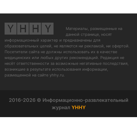
Материалы, размещенные на
данной странице, носят
информационный характер и предназначены для
образовательных целей, не являются ни рекламой, ни офертой.
Посетители сайта не должны использовать их в качестве
медицинских или любых других рекомендаций. Редакция не
несёт ответственности за возможные негативные последствия,
возникшие в результате использования информации,
размещенной на сайте yhhy.ru.
2016-2026 © Информационно-развлекательный
журнал
YHHY