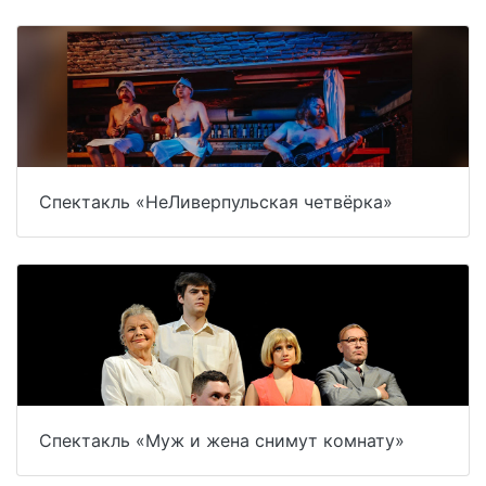
Спектакль «НеЛиверпульская четвёрка»
Спектакль «Муж и жена снимут комнату»