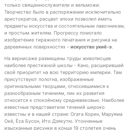
только священнослужители и вельможи.
Творчество было в распоряжении исключительно
аристократов, расцвет эпохи позволил иметь
предметы искусства и состоятельным лавочникам,
и простым жителям. Прогрессу помогало
изобретение тиражного печатания и рисунка на
деревянных поверхностях -
искусство укиё-э
.
На вернисаже размещены труды живописцев
наиболее престижной школы - Кано, расширившей
свой приоритет на всю территорию империи. Там
присутствуют полотна, изображенные
оригинальными творцами, относившимися к
разнообразным течениям, пик их развития
относится к спокойному средневековью. Наиболее
известные представители течений широко
известны и в нашей стране: Огата Корин, Маруяма
Окё, Ёса Бусон, Ито Дзякутю. Утонченные
изысканные рисунки в конце 19 столетия очень