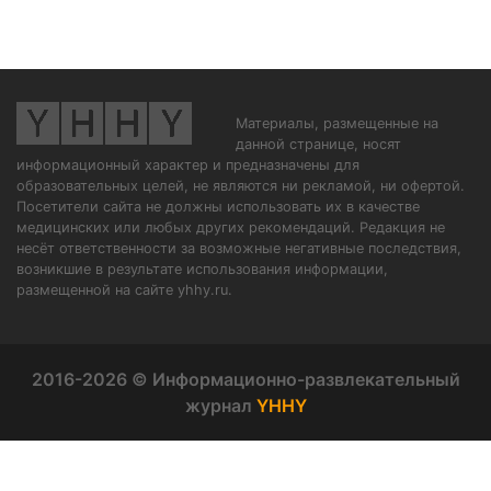
Материалы, размещенные на
данной странице, носят
информационный характер и предназначены для
образовательных целей, не являются ни рекламой, ни офертой.
Посетители сайта не должны использовать их в качестве
медицинских или любых других рекомендаций. Редакция не
несёт ответственности за возможные негативные последствия,
возникшие в результате использования информации,
размещенной на сайте yhhy.ru.
2016-2026 © Информационно-развлекательный
журнал
YHHY