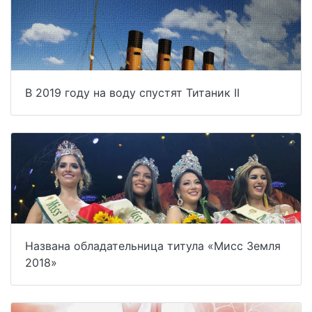
В 2019 году на воду спустят Титаник II
Названа обладательница титула «Мисс Земля
2018»