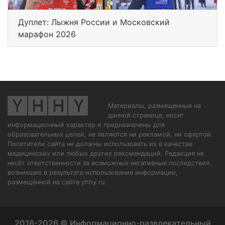
Дуплет: Лыжня России и Московский
марафон 2026
Материалы, размещенные на
данной странице, носят
информационный характер и предназначены для
образовательных целей, не являются ни рекламой, ни офертой.
Посетители сайта не должны использовать их в качестве
медицинских или любых других рекомендаций. Редакция не
несёт ответственности за возможные негативные последствия,
возникшие в результате использования информации,
размещенной на сайте yhhy.ru.
2016-2026 © Информационно-развлекательный