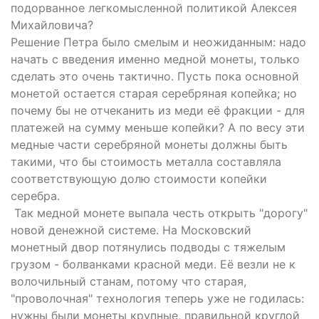
подорванное легкомысленной политикой Алексея
Михайловича?
Решение Петра было смелым и неожиданным: надо
начать с введения именно медной монеты, только
сделать это очень тактично. Пусть пока основной
монетой остается старая серебряная копейка; но
почему бы не отчеканить из меди её фракции - для
платежей на сумму меньше копейки? А по весу эти
медные части серебряной монеты должны быть
такими, что бы стоимость металла составляла
соответствующую долю стоимости копейки
серебра.
Так медной монете выпала честь открыть "дорогу"
новой денежной системе. На Московский
монетный двор потянулись подводы с тяжелым
грузом - болванками красной меди. Её везли не к
волочильный станам, потому что старая,
"проволочная" технология теперь уже не годилась:
нужны были монеты крупные, правильной круглой