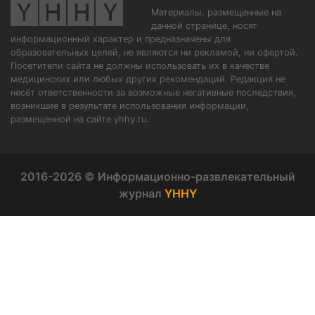
Материалы, размещенные на
данной странице, носят
информационный характер и предназначены для
образовательных целей, не являются ни рекламой, ни офертой.
Посетители сайта не должны использовать их в качестве
медицинских или любых других рекомендаций. Редакция не
несёт ответственности за возможные негативные последствия,
возникшие в результате использования информации,
размещенной на сайте yhhy.ru.
2016-2026 © Информационно-развлекательный
журнал
YHHY