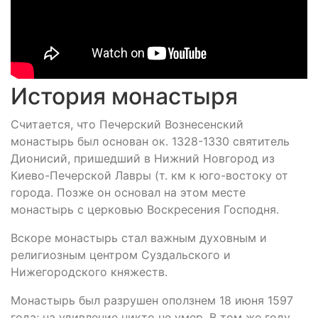
История монастыря
Считается, что Печерский Вознесенский
монастырь был основан ок. 1328-1330 святитель
Дионисий, пришедший в Нижний Новгород из
Киево-Печерской Лавры (т. км к юго-востоку от
города. Позже он основал на этом месте
монастырь с церковью Воскресения Господня.
Вскоре монастырь стал важным духовным и
религиозным центром Суздальского и
Нижегородского княжеств.
Монастырь был разрушен оползнем 18 июня 1597
года; на удивление никто не умер. В том же году