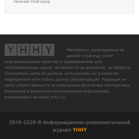
Нижний Новгород
Материалы, размещенные на
данной странице, носят
информационный характер и предназначены для
образовательных целей, не являются ни рекламой, ни офертой.
Посетители сайта не должны использовать их в качестве
медицинских или любых других рекомендаций. Редакция не
несёт ответственности за возможные негативные последствия,
возникшие в результате использования информации,
размещенной на сайте yhhy.ru.
2016-2026 © Информационно-развлекательный
журнал
YHHY