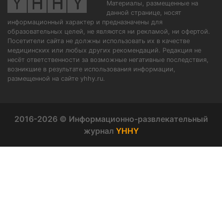
Материалы, размещенные на
данной странице, носят
информационный характер и предназначены для
образовательных целей, не являются ни рекламой, ни офертой.
Посетители сайта не должны использовать их в качестве
медицинских или любых других рекомендаций. Редакция не
несёт ответственности за возможные негативные последствия,
возникшие в результате использования информации,
размещенной на сайте yhhy.ru.
2016-2026 © Информационно-развлекательный
журнал
YHHY