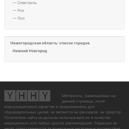
—
Спектакль
—
Рок
—
Поп
Нижегородская область: список городов
Нижний Новгород
Материалы, размещенные на
данной странице, носят
информационный характер и предназначены для
образовательных целей, не являются ни рекламой, ни офертой.
Посетители сайта не должны использовать их в качестве
медицинских или любых других рекомендаций. Редакция не
несёт ответственности за возможные негативные последствия,