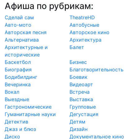
Афиша по рубрикам:
Cделай сам
TheatreHD
Авто-мото
Автобусные
Авторская песня
Авторское кино
Альтернатива
Архитектура
Архитектурные и
Балет
исторические
Баскетбол
Бизнес
Биография
Благотворительность
Бодибилдинг
Боевик
Вечеринка
Видеоарт
Вокал
Встреча
Выездные
Выставка
Гастрономические
Групповые
Гуманитарные науки
Дегустация
Детектив
Детям
Джаз и блюз
Дизайн
Диско
Документальное кино