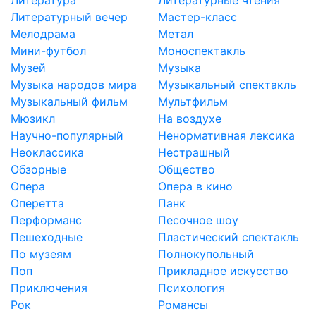
Литературный вечер
Мастер-класс
Мелодрама
Метал
Мини-футбол
Моноспектакль
Музей
Музыка
Музыка народов мира
Музыкальный спектакль
Музыкальный фильм
Мультфильм
Мюзикл
На воздухе
Научно-популярный
Ненормативная лексика
Неоклассика
Нестрашный
Обзорные
Общество
Опера
Опера в кино
Оперетта
Панк
Перформанс
Песочное шоу
Пешеходные
Пластический спектакль
По музеям
Полнокупольный
Поп
Прикладное искусство
Приключения
Психология
Рок
Романсы