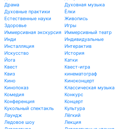
Драма
Духовная музыка
Духовные практики
Ёлки
Естественные науки
Живопись
Здоровье
Игры
Иммерсивная экскурсия
Иммерсивный театр
Инди
Индивидуальные
Инсталляция
Интерактив
Искусство
История
Йога
Катки
Квест
Квест-игра
Квиз
кинематограф
Кино
Киноконцерт
Кинопоказ
Классическая музыка
Комедия
Конкурс
Конференция
Концерт
Кукольный спектакль
Культура
Лаундж
Лёгкий
Ледовое шоу
Лекция
Литература
Литературные чтения