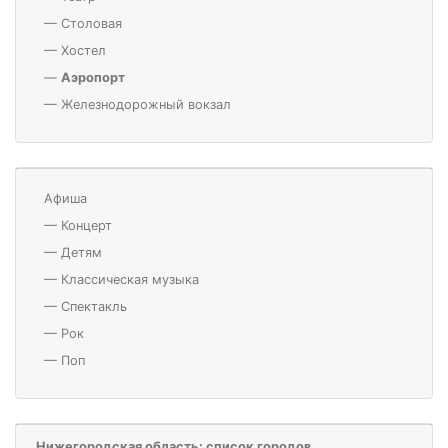
—
Столовая
—
Хостел
—
Аэропорт
—
Железнодорожный вокзал
Афиша
—
Концерт
—
Детям
—
Классическая музыка
—
Спектакль
—
Рок
—
Поп
Нижегородская область: список городов