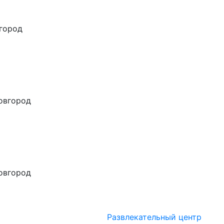
город
овгород
овгород
Развлекательный центр