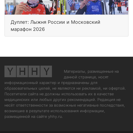
Дуплет: Лыжня России и Московский
марафон 2026
Материалы, размещенные на
данной странице, носят
информационный характер и предназначены для
образовательных целей, не являются ни рекламой, ни офертой.
Посетители сайта не должны использовать их в качестве
медицинских или любых других рекомендаций. Редакция не
несёт ответственности за возможные негативные последствия,
возникшие в результате использования информации,
размещенной на сайте yhhy.ru.