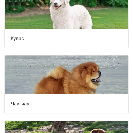
Кувас
Чау-чау