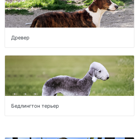
Древер
Бедлингтон терьер