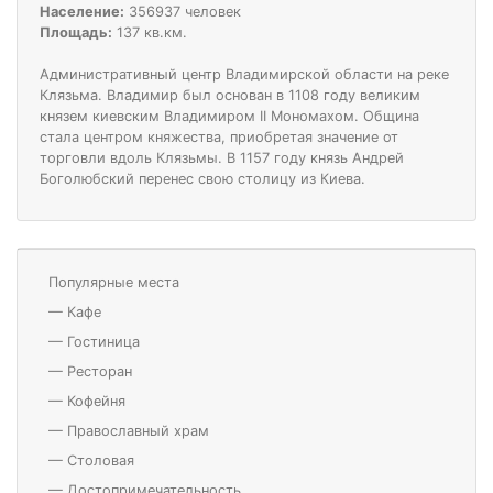
Население:
356937 человек
Площадь:
137 кв.км.
Административный центр Владимирской области на реке
Клязьма. Владимир был основан в 1108 году великим
князем киевским Владимиром II Мономахом. Община
стала центром княжества, приобретая значение от
торговли вдоль Клязьмы. В 1157 году князь Андрей
Боголюбский перенес свою столицу из Киева.
Популярные места
—
Кафе
—
Гостиница
—
Ресторан
—
Кофейня
—
Православный храм
—
Столовая
—
Достопримечательность