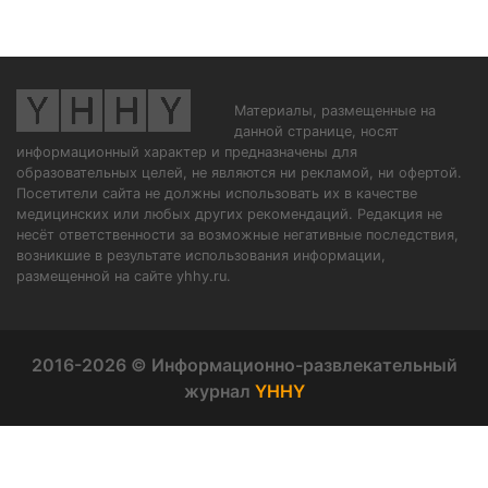
Материалы, размещенные на
данной странице, носят
информационный характер и предназначены для
образовательных целей, не являются ни рекламой, ни офертой.
Посетители сайта не должны использовать их в качестве
медицинских или любых других рекомендаций. Редакция не
несёт ответственности за возможные негативные последствия,
возникшие в результате использования информации,
размещенной на сайте yhhy.ru.
2016-2026 © Информационно-развлекательный
журнал
YHHY