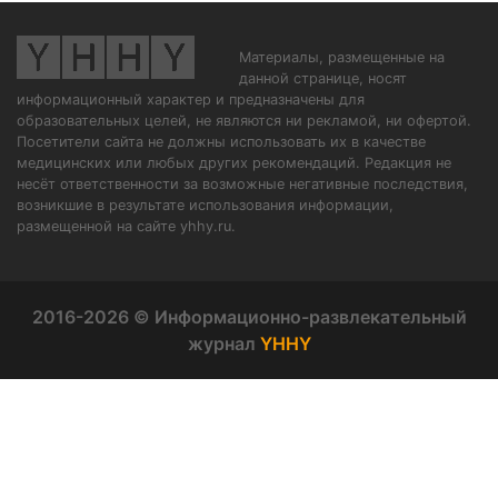
Материалы, размещенные на
данной странице, носят
информационный характер и предназначены для
образовательных целей, не являются ни рекламой, ни офертой.
Посетители сайта не должны использовать их в качестве
медицинских или любых других рекомендаций. Редакция не
несёт ответственности за возможные негативные последствия,
возникшие в результате использования информации,
размещенной на сайте yhhy.ru.
2016-2026 © Информационно-развлекательный
журнал
YHHY