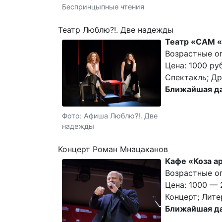
Беспринцыпные чтения
Театр Люблю?!. Две надежды
Театр «САМ 
Возрастные ог
Цена: 1000 руб
Спектакль; Др
Ближайшая да
Фото: Афиша Люблю?!. Две
надежды
Концерт Роман Мнацаканов
Кафе «Коза а
Возрастные ог
Цена: 1000 — 
Концерт; Лите
Ближайшая да