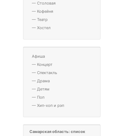
—
Столовая
—
Кофейня
—
Театр
—
Хостел
Афиша
—
Концерт
—
Спектакль
—
Драма
—
Детям
—
Поп
—
Хип-хоп и рэп
Самарская область: список