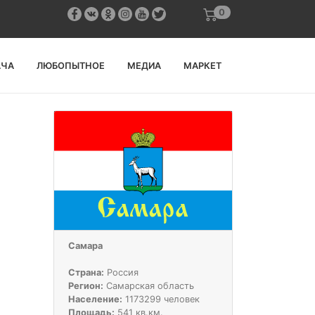
0
АЧА
ЛЮБОПЫТНОЕ
МЕДИА
МАРКЕТ
Самара
Страна:
Россия
Регион:
Самарская область
Население:
1173299 человек
Площадь:
541 кв.км.