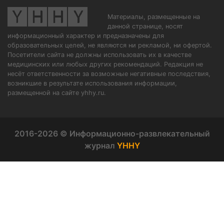
Материалы, размещенные на
данной странице, носят
информационный характер и предназначены для
образовательных целей, не являются ни рекламой, ни офертой.
Посетители сайта не должны использовать их в качестве
медицинских или любых других рекомендаций. Редакция не
несёт ответственности за возможные негативные последствия,
возникшие в результате использования информации,
размещенной на сайте yhhy.ru.
2016-2026 © Информационно-развлекательный
журнал
YHHY