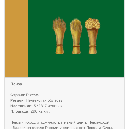
Пенза
Страна:
Россия
Регион:
Пензенская область
Население:
522317 человек
Площадь:
290 кв.км.
Пенза - город и административный центр Пензенской
области на западе России у слияния рек Пензы и Суры.