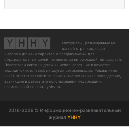
Материалы, размещенные на
данной странице, носят
информационный характер и предназначены для
образовательных целей, не являются ни рекламой, ни офертой.
Посетители сайта не должны использовать их в качестве
медицинских или любых других рекомендаций. Редакция не
несёт ответственности за возможные негативные последствия,
возникшие в результате использования информации,
размещенной на сайте yhhy.ru.
2016-2026 © Информационно-развлекательный
журнал
YHHY