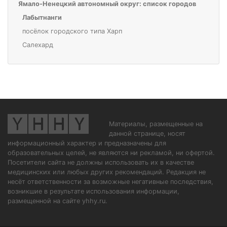
Ямало-Ненецкий автономный округ: список городов
Лабытнанги
посёлок городского типа Харп
Салехард
Материалы, размещенные на
данной странице, носят
информационный характер и предназначены для
образовательных целей, не являются ни рекламой, ни офертой.
Посетители сайта не должны использовать их в качестве
медицинских или любых других рекомендаций. Редакция не
несёт ответственности за возможные негативные последствия,
возникшие в результате использования информации,
размещенной на сайте yhhy.ru.