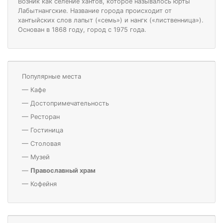
Возник как селение хантов, которое называлось юрты
Лабытнангские. Название города происходит от
хантыйских слов лапыт («семь») и нангк («лиственница»).
Основан в 1868 году, город с 1975 года.
Популярные места
—
Кафе
—
Достопримечательность
—
Ресторан
—
Гостиница
—
Столовая
—
Музей
—
Православный храм
—
Кофейня