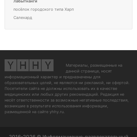
Лабытнанги
посёлок городского типа Харп
Салехард
Материалы, размещенные на
данной странице, носят
информационный характер и предназначены для
образовательных целей, не являются ни рекламой, ни офертой.
Посетители сайта не должны использовать их в качестве
медицинских или любых других рекомендаций. Редакция не
несёт ответственности за возможные негативные последствия,
возникшие в результате использования информации,
размещенной на сайте yhhy.ru.
2016-2026 © Информационно-развлекательный