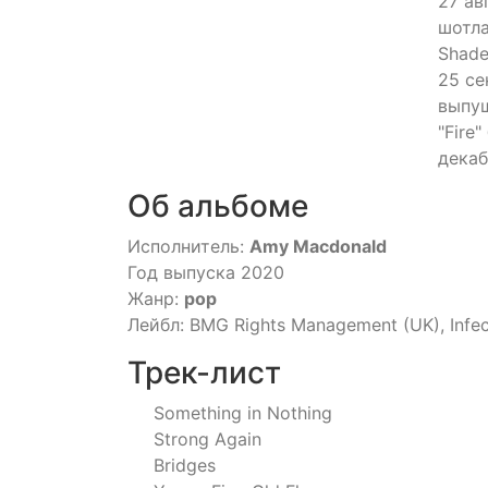
27 ав
шотла
Shade
25 се
выпущ
"Fire
декаб
Об альбоме
Исполнитель:
Amy Macdonald
Год выпуска 2020
Жанр:
pop
Лейбл: BMG Rights Management (UK), Infe
Трек-лист
Something in Nothing
Strong Again
Bridges