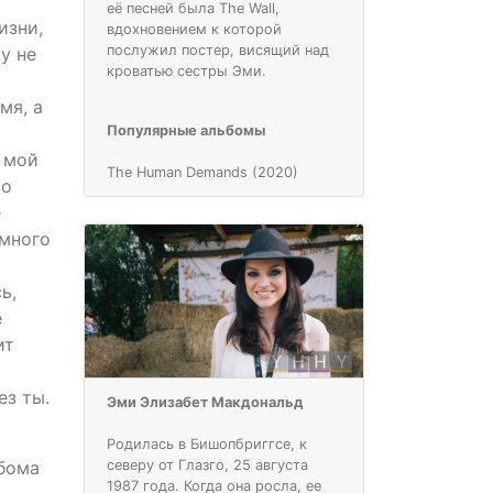
её песней была The Wall,
изни,
вдохновением к которой
послужил постер, висящий над
у не
кроватью сестры Эми.
мя, а
Популярные альбомы
 мой
The Human Demands (2020)
то
е
емного
ь,
е
ит
ез ты.
Эми Элизабет Макдональд
Родилась в Бишопбриггсе, к
северу от Глазго, 25 августа
ьбома
1987 года. Когда она росла, ее