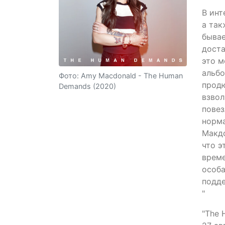
В инт
а так
бывае
доста
это м
альбо
Фото: Amy Macdonald - The Human
продю
Demands (2020)
взвол
повез
норма
Макдо
что э
време
особа
подде
"
"The 