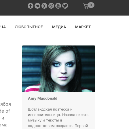
0
АЧА
ЛЮБОПЫТНОЕ
МЕДИА
МАРКЕТ
Amy Macdonald
тября
Шотландская поэтесса и
de of
исполнительница. Начала писать
 и
музыку и тексты в
ома.
подростковом возрасте. Первой