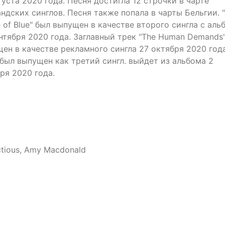
густа 2020 года. Песня достигла 12 строчки в чарте
ндских синглов. Песня также попала в чарты Бельгии. 
 of Blue" был выпущен в качестве второго сингла с аль
нтября 2020 года. Заглавный трек "The Human Demands
ен в качестве рекламного сингла 27 октября 2020 года
" был выпущен как третий сингл. выйдет из альбома 2
ря 2020 года.
ctious, Amy Macdonald