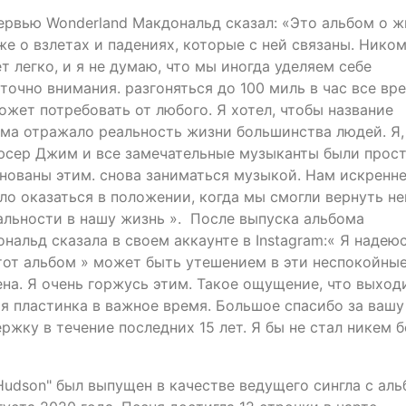
ервью Wonderland Макдональд сказал: «Это альбом о ж
же о взлетах и падениях, которые с ней связаны. Ником
т легко, и я не думаю, что мы иногда уделяем себе
точно внимания. разгоняться до 100 миль в час все вре
ожет потребовать от любого. Я хотел, чтобы название
ма отражало реальность жизни большинства людей. Я,
сер Джим и все замечательные музыканты были прос
нованы этим. снова заниматься музыкой. Нам искренн
ло оказаться в положении, когда мы смогли вернуть н
льности в нашу жизнь ». После выпуска альбома
нальд сказала в своем аккаунте в Instagram:« Я надеюс
тот альбом » может быть утешением в эти неспокойны
на. Я очень горжусь этим. Такое ощущение, что выход
я пластинка в важное время. Большое спасибо за вашу
ржку в течение последних 15 лет. Я бы не стал никем б
Hudson" был выпущен в качестве ведущего сингла с ал