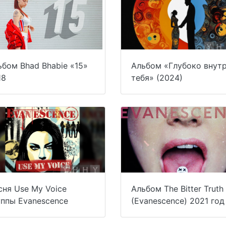
ьбом Bhad Bhabie «15»
Альбом «Глубоко внут
18
тебя» (2024)
сня Use My Voice
Альбом The Bitter Truth
уппы Evanescence
(Evanescence) 2021 год