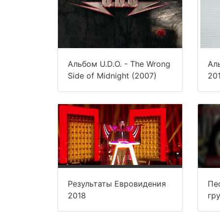
Альбом U.D.O. - The Wrong
Ал
Side of Midnight (2007)
20
Результаты Евровидения
Пе
2018
гр