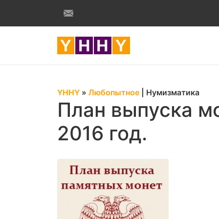
YHHY
»
Любопытное
|
Нумизматика
План выпуска мо
2016 год.