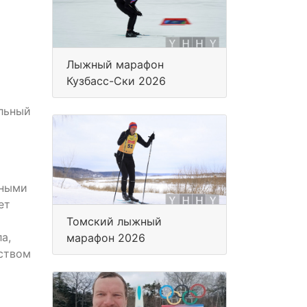
Лыжный марафон
Кузбасс-Ски 2026
льный
нными
ет
Томский лыжный
а,
марафон 2026
ством