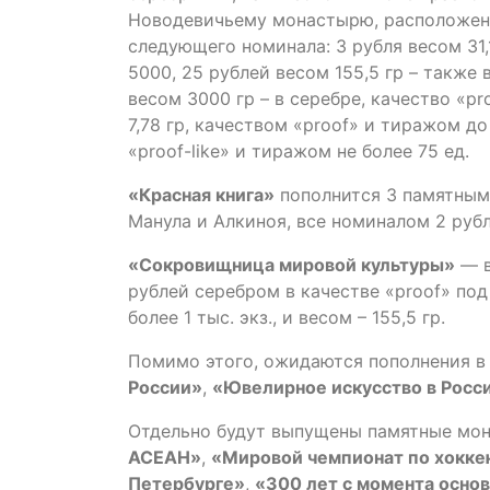
Новодевичьему монастырю, расположен
следующего номинала: 3 рубля весом 31,
5000, 25 рублей весом 155,5 гр – также 
весом 3000 гр – в серебре, качество «pro
7,78 гр, качеством «proof» и тиражом до
«proof-like» и тиражом не более 75 ед.
«Красная книга»
пополнится 3 памятным
Манула и Алкиноя, все номиналом 2 рубл
«Сокровищница мировой культуры»
— в
рублей серебром в качестве «proof» под
более 1 тыс. экз., и весом – 155,5 гр.
Помимо этого, ожидаются пополнения в
России»
,
«Ювелирное искусство в Росс
Отдельно будут выпущены памятные мо
АСЕАН»
,
«Мировой чемпионат по хокк
Петербурге»
,
«300 лет с момента осно