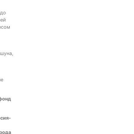
 до
лей
весом
шуна,
не
фонд
.
сия-
орода