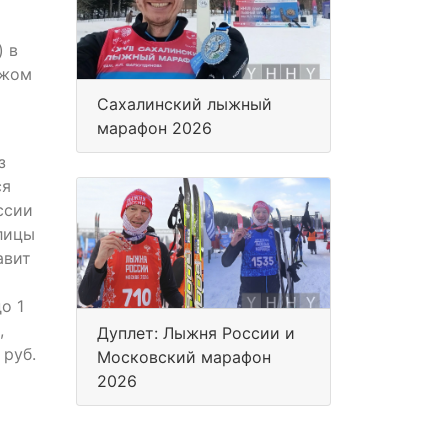
) в
ажом
Сахалинский лыжный
марафон 2026
з
ся
ссии
олицы
авит
о 1
,
Дуплет: Лыжня России и
 руб.
Московский марафон
2026