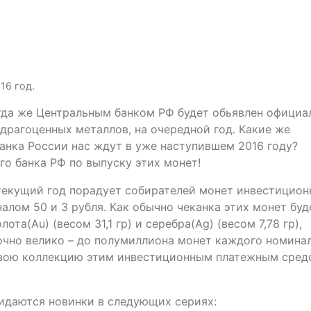
16 год.
гда же Центральным банком РФ будет обьявлен официа
драгоценных металлов, на очередной год. Какие же
нка России нас ждут в уже наступившем 2016 году?
го банка РФ по выпуску этих монет!
 текущий год порадует собирателей монет инвестицио
лом 50 и 3 рубля. Как обычно чеканка этих монет буд
та(Au) (весом 31,1 гр) и серебра(Ag) (весом 7,78 гр),
чно велико – до полумиллиона монет каждого номинал
свою коллекцию этим инвестиционным платежным сред
даются новинки в следующих сериях: