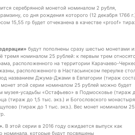
ится серебрянной монетой номиналом 2 рубля,
мзину, со дня рождения которого (12 декабря 1766 г.
есом 15,55 гр будет отчеканена в качестве «proof» тир
Федерации»
будут пополнены сразу шестью монетами и
ё тремя номиналом 25 рублей: к первым трем относят
ама, расположенного на территории Карачаево-Черке
й казны, расположенного в Настасьинском переулке ст
и под названием Джума-Джами в Евпатории (тираж сост
ых монет этой серии номиналом 25 рублей можно будет
м музея-усадьбы «Остафьево» в Подмосковье (тираж д
ца (тираж до 1,5 тыс. экз.) и Богословского монастыря
щупово (тираж до 1 тыс. экз.). Вес монет номиналом 25
гр.
».
В этой серии в 2016 году ожидается выпуск как
го номинала, которые будут посвящены