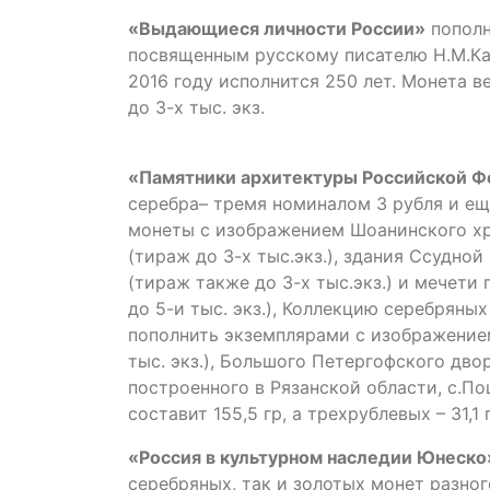
«Выдающиеся личности России»
пополн
посвященным русскому писателю Н.М.Кара
2016 году исполнится 250 лет. Монета в
до 3-х тыс. экз.
«Памятники архитектуры Российской 
серебра– тремя номиналом 3 рубля и ещ
монеты с изображением Шоанинского хр
(тираж до 3-х тыс.экз.), здания Ссудно
(тираж также до 3-х тыс.экз.) и мечет
до 5-и тыс. экз.), Коллекцию серебрян
пополнить экземплярами с изображение
тыс. экз.), Большого Петергофского двор
построенного в Рязанской области, с.По
составит 155,5 гр, а трехрублевых – 31,1 
«Россия в культурном наследии Юнеско
серебряных, так и золотых монет разно