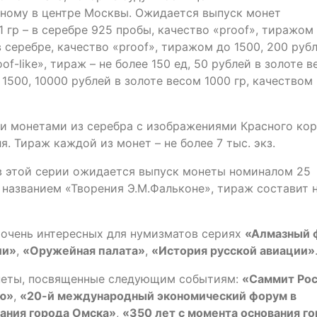
ному в центре Москвы. Ожидается выпуск монет
1 гр – в серебре 925 пробы, качество «proof», тиражом
в серебре, качество «proof», тиражом до 1500, 200 руб
of-like», тираж – не более 150 ед, 50 рублей в золоте 
 1500, 10000 рублей в золоте весом 1000 гр, качеством
и монетами из серебра с изображениями Красного кор
я. Тираж каждой из монет – не более 7 тыс. экз.
 этой серии ожидается выпуск монеты номиналом 25
 названием «Творения Э.М.Фальконе», тираж составит 
 очень интересных для нумизматов сериях
«Алмазный 
ии»
,
«Оружейная палата»
,
«История русской авиации»
неты, посвященные следующим событиям:
«Саммит Рос
ею»
,
«20-й международный экономический форум в
вания города Омска»
,
«350 лет с момента основания г