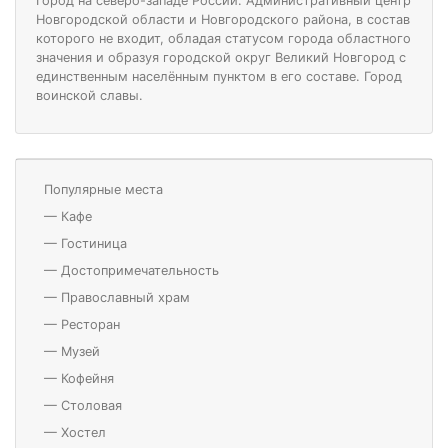
Город на северо-западе России. Административный центр
Новгородской области и Новгородского района, в состав
которого не входит, обладая статусом города областного
значения и образуя городской округ Великий Новгород c
единственным населённым пунктом в его составе. Город
воинской славы.
Популярные места
—
Кафе
—
Гостиница
—
Достопримечательность
—
Православный храм
—
Ресторан
—
Музей
—
Кофейня
—
Столовая
—
Хостел