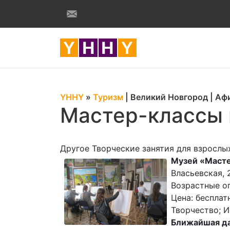
YHHY
»
Туризм
|
Великий Новгород
|
Аф
Мастер-классы 
Другое Творческие занятия для взрослы
Музей «Масте
Власьевская, 
Возрастные ог
Цена: бесплат
Творчество; И
Ближайшая да