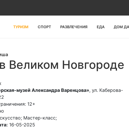
ТУРИЗМ
СПОРТ
РАЗВЛЕЧЕНИЯ
ЕДА
ДОМ Д
иша
в Великом Новгороде
х
рская-музей Александра Варенцова»
, ул. Каберова-
22
раничения: 12+
но
скусство; Мастер-класс;
та:
16-05-2025