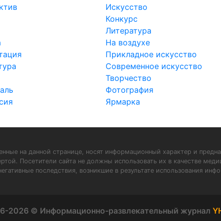
ктив
Искусство
Конкурс
Литература
а
На воздухе
тация
Прикладное искусство
тура
Современное искусство
Творчество
аль
Фотография
сия
Ярмарка
нные на данной странице, носят информационный характер и предна
ертой. Посетители сайта не должны использовать их в качестве мед
негативные последствия, возникшие в результате использования инфо
6-2026 © Информационно-развлекательный журнал
Y