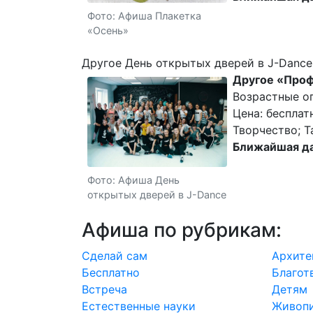
Фото: Афиша Плакетка
«Осень»
Другое День открытых дверей в J-Dance
Другое «Проф
Возрастные ог
Цена: бесплат
Творчество; Т
Ближайшая да
Фото: Афиша День
открытых дверей в J-Dance
Афиша по рубрикам:
Cделай сам
Архите
Бесплатно
Благот
Встреча
Детям
Естественные науки
Живоп