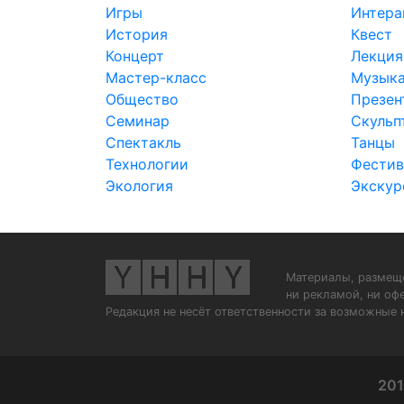
Игры
Интера
История
Квест
Концерт
Лекция
Мастер-класс
Музык
Общество
Презен
Семинар
Скульп
Спектакль
Танцы
Технологии
Фестив
Экология
Экскур
Материалы, размеще
ни рекламой, ни оф
Редакция не несёт ответственности за возможные 
201