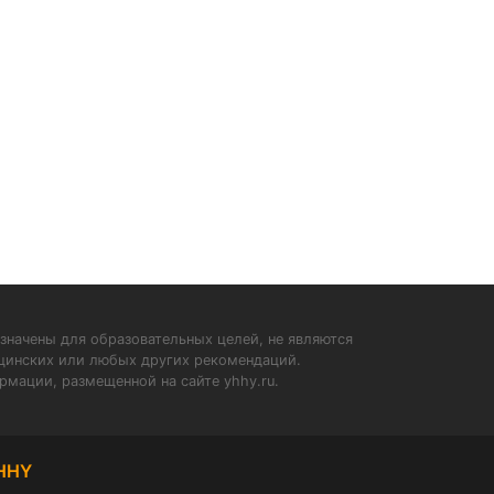
значены для образовательных целей, не являются
ицинских или любых других рекомендаций.
рмации, размещенной на сайте yhhy.ru.
HHY