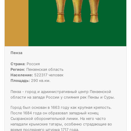
Пенза
Страна:
Россия
Регион:
Пензенская область
Население:
522317 человек
Площадь:
290 кв.км.
Пенза - город и административный центр Пензенской
области на западе России у слияния рек Пензы и Суры.
Город был основан в 1663 году как крупная крепость.
После 1684 года он образовал западный конец
Сызранской оборонительной линии. На него часто
нападали крымские татары, особенно страдающие во
время последнего штурма 1717 года.