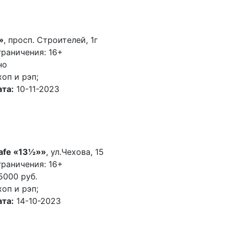
»
, просп. Строителей, 1г
раничения: 16+
но
хоп и рэп;
та:
10-11-2023
afe «13½»»
, ул.Чехова, 15
раничения: 16+
5000 руб.
хоп и рэп;
та:
14-10-2023