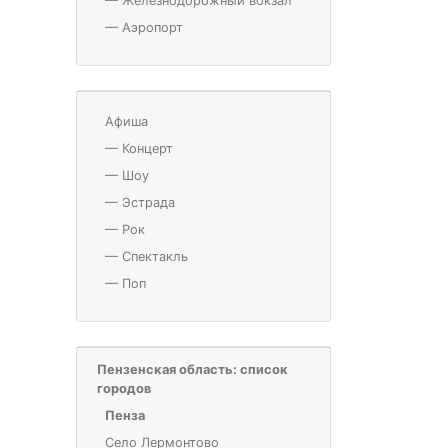
—
Железнодорожный вокзал
—
Аэропорт
Афиша
—
Концерт
—
Шоу
—
Эстрада
—
Рок
—
Спектакль
—
Поп
Пензенская область: список
городов
Пенза
Село Лермонтово