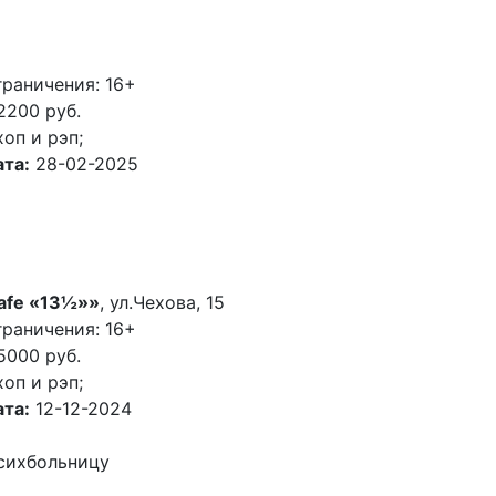
раничения: 16+
2200 руб.
хоп и рэп;
та:
28-02-2025
afe «13½»»
, ул.Чехова, 15
раничения: 16+
5000 руб.
хоп и рэп;
та:
12-12-2024
психбольницу