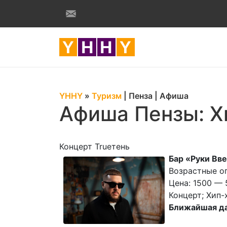
YHHY
»
Туризм
|
Пенза
|
Афиша
Афиша Пензы: Х
Концерт Trueтень
Бар «Руки Вве
Возрастные ог
Цена: 1500 — 
Концерт; Хип-
Ближайшая да