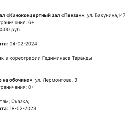
ал «Киноконцертный зал «Пенза»»
, ул. Бакунина,147
граничения: 6+
3500 руб.
;
та:
04-02-2024
ик в хореографии Гедиминаса Таранды
р на обочине»
, ул. Лермонтова, 3
граничения: 0+
тям; Сказка;
та:
18-02-2023