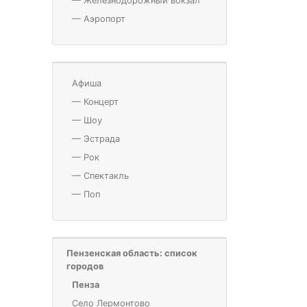
—
Железнодорожный вокзал
—
Аэропорт
Афиша
—
Концерт
—
Шоу
—
Эстрада
—
Рок
—
Спектакль
—
Поп
Пензенская область: список
городов
Пенза
Село Лермонтово