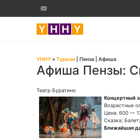
YHHY
»
Туризм
|
Пенза
|
Афиша
Афиша Пензы: С
Театр Буратино
Концертный з
Возрастные о
Цена: 600 — 1
Сказка; Балет
Ближайшая да