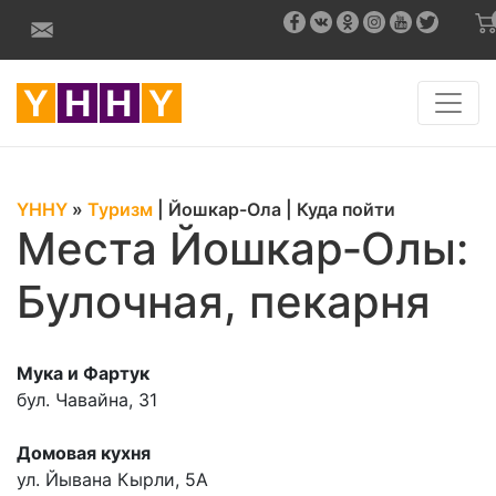
YHHY
»
Туризм
|
Йошкар-Ола
|
Куда пойти
Места Йошкар‑Олы:
Булочная, пекарня
Мука и Фартук
бул. Чавайна, 31
Домовая кухня
ул. Йывана Кырли, 5А