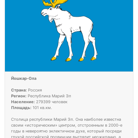
Йошкар-Ола
Страна:
Россия
Регион:
Республика Марий Эл
Население:
279399 человек
Площадь:
101 кв.км.
Столица республики Марий Эл. Она наиболее известна
своим «историческим» центром, отстроенным в 2000-е
годы в невероятно эклектичном духе, который посреди
глухой российской провинции выглядит неожиданно, а