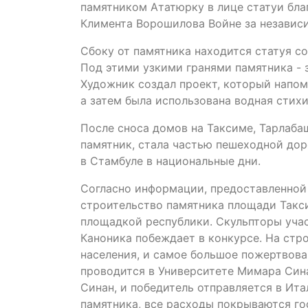
памятником Ататюрку в лице статуи бла
Климента Ворошилова Войне за независ
Сбоку от памятника находится статуя со
Под этими узкими гранями памятника -
Художник создал проект, который напом
а затем была использована водная стихи
После сноса домов на Таксиме, Тарлабаш
памятник, стала частью пешеходной дор
в Стамбуле в национальные дни.
Согласно информации, предоставленной
строительство памятника площади Такс
площадкой республики. Скульпторы уча
Каноника побеждает в конкурсе. На стр
населения, и самое большое пожертвова
проводится в Университете Мимара Сина
Синан, и победитель отправляется в Ит
памятника, все расходы покрываются го