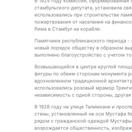
В 1925 году комиссия, сформированная 
стамбульского депутата, установила связ
использовались при строительстве памят
пожертвования от населения на финансо
Рима в Стамбул на корабле.
Памятники республиканского периода - 
новый порядок обществу в образном вы
выполнено благоустройство с учетом тог
Возвышающийся в центре круглой площа
фигуры по обеим сторонам монумента р
вдохновленном традиционной архитекту
использовались розовый мрамор Трентин
независимость с одной стороны, другая
В 1928 году на улице Талимхане и прос
стены, установленный на оси Мустафа К
рядом с гражданской одеждой Мустафы 
возрождается общественность, изображ