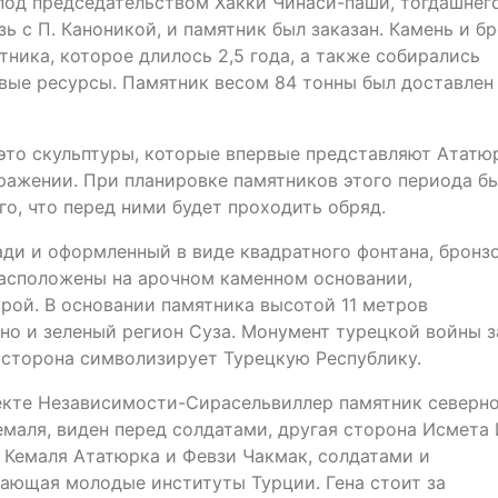
под председательством Хакки Чинаси-паши, тогдашнег
ь с П. Каноникой, и памятник был заказан. Камень и б
ника, которое длилось 2,5 года, а также собирались
вые ресурсы. Памятник весом 84 тонны был доставлен
это скульптуры, которые впервые представляют Ататю
ражении. При планировке памятников этого периода б
о, что перед ними будет проходить обряд.
ди и оформленный в виде квадратного фонтана, бронз
асположены на арочном каменном основании,
рой. В основании памятника высотой 11 метров
о и зеленый регион Суза. Монумент турецкой войны з
 сторона символизирует Турецкую Республику.
пекте Независимости-Сирасельвиллер памятник северн
емаля, виден перед солдатами, другая сторона Исмета
Кемаля Ататюрка и Февзи Чакмак, солдатами и
ающая молодые институты Турции. Гена стоит за