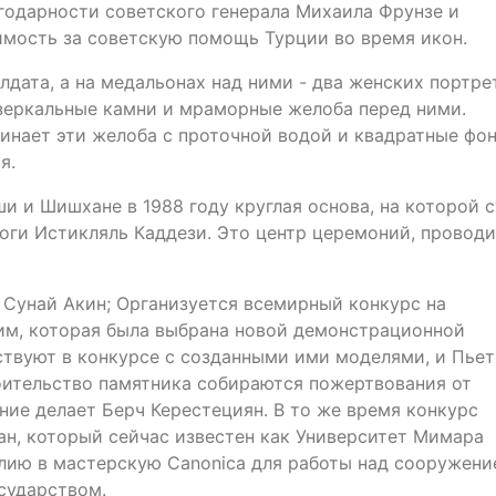
годарности советского генерала Михаила Фрунзе и
имость за советскую помощь Турции во время икон.
лдата, а на медальонах над ними - два женских портре
 зеркальные камни и мраморные желоба перед ними.
инает эти желоба с проточной водой и квадратные фон
я.
и и Шишхане в 1988 году круглая основа, на которой 
оги Истикляль Каддези. Это центр церемоний, провод
 Сунай Акин; Организуется всемирный конкурс на
им, которая была выбрана новой демонстрационной
ствуют в конкурсе с созданными ими моделями, и Пье
оительство памятника собираются пожертвования от
ние делает Берч Керестециян. В то же время конкурс
н, который сейчас известен как Университет Мимара
алию в мастерскую Canonica для работы над сооружен
сударством.