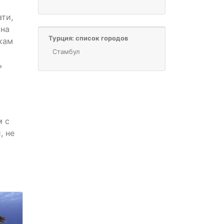
ти,
она
Турция: список городов
кам
Стамбул
ь
м с
, не