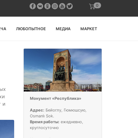
0
АЧА
ЛЮБОПЫТНОЕ
МЕДИА
МАРКЕТ
дых
хи
Монумент «Республика»
т и
Адрес:
Бейоглу, Гюмюшсую,
Osmanlı Sok.
Время работы:
ежедневно,
круглосуточно