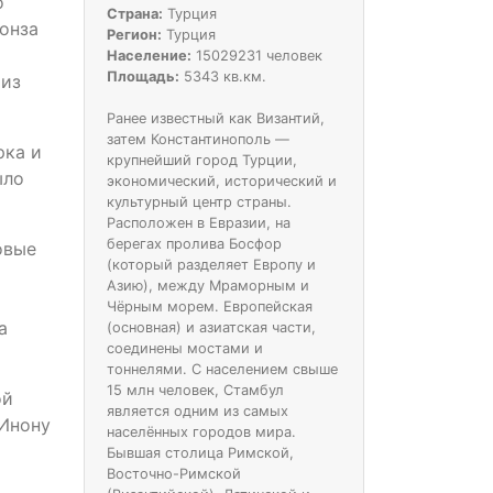
о
Страна:
Турция
ронза
Регион:
Турция
Население:
15029231 человек
Площадь:
5343 кв.км.
 из
Ранее известный как Византий,
затем Константинополь —
рка и
крупнейший город Турции,
ыло
экономический, исторический и
культурный центр страны.
Расположен в Евразии, на
берегах пролива Босфор
овые
(который разделяет Европу и
Азию), между Мраморным и
Чёрным морем. Европейская
а
(основная) и азиатская части,
соединены мостами и
тоннелями. С населением свыше
15 млн человек, Стамбул
ой
является одним из самых
 Инону
населённых городов мира.
Бывшая столица Римской,
Восточно-Римской