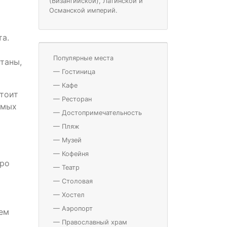
(Византийской), Латинской и
Османской империй.
та.
Популярные места
таны,
—
Гостиница
—
Кафе
стоит
—
Ресторан
имых
—
Достопримечательность
—
Пляж
—
Музей
—
Кофейня
тро
—
Театр
—
Столовая
—
Хостел
—
Аэропорт
ием
—
Православный храм