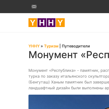
YHHY
»
Туризм
|
Путеводители
Монумент «Респ
Монумент «Республика» - памятник, ра
турка по заказу итальянского скульпто
(Бенгуташ) Ханым памятник был завершен
ландшафтный дизайн были выполнены а