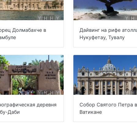
орец Долмабахче в
Дайвинг на рифе атолл
амбуле
Нукуфетау, Тувалу
нографическая деревня
Собор Святого Петра 
Абу-Даби
Ватикане