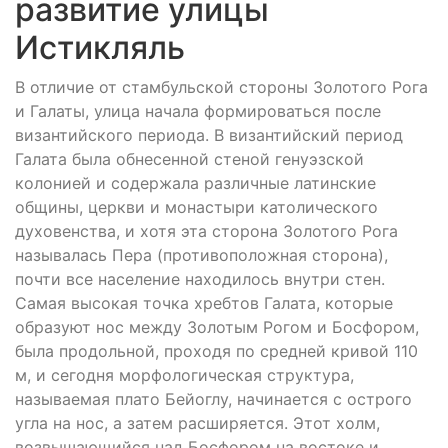
развитие улицы
Истикляль
В отличие от стамбульской стороны Золотого Рога
и Галаты, улица начала формироваться после
византийского периода. В византийский период
Галата была обнесенной стеной генуэзской
колонией и содержала различные латинские
общины, церкви и монастыри католического
духовенства, и хотя эта сторона Золотого Рога
называлась Пера (противоположная сторона),
почти все население находилось внутри стен.
Самая высокая точка хребтов Галата, которые
образуют нос между Золотым Рогом и Босфором,
была продольной, проходя по средней кривой 110
м, и сегодня морфологическая структура,
называемая плато Бейоглу, начинается с острого
угла на нос, а затем расширяется. Этот холм,
возвышающийся над Босфором на востоке и