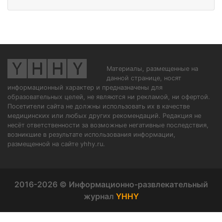
Материалы, размещенные на
данной странице, носят
информационный характер и предназначены для
образовательных целей, не являются ни рекламой, ни офертой.
Посетители сайта не должны использовать их в качестве
медицинских или любых других рекомендаций. Редакция не
несёт ответственности за возможные негативные последствия,
возникшие в результате использования информации,
размещенной на сайте yhhy.ru.
2016-2026 © Информационно-развлекательный
журнал
YHHY