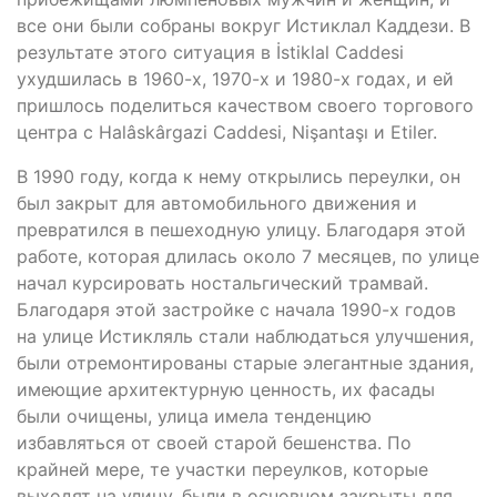
все они были собраны вокруг Истиклал Каддези. В
результате этого ситуация в İstiklal Caddesi
ухудшилась в 1960-х, 1970-х и 1980-х годах, и ей
пришлось поделиться качеством своего торгового
центра с Halâskârgazi Caddesi, Nişantaşı и Etiler.
В 1990 году, когда к нему открылись переулки, он
был закрыт для автомобильного движения и
превратился в пешеходную улицу. Благодаря этой
работе, которая длилась около 7 месяцев, по улице
начал курсировать ностальгический трамвай.
Благодаря этой застройке с начала 1990-х годов
на улице Истикляль стали наблюдаться улучшения,
были отремонтированы старые элегантные здания,
имеющие архитектурную ценность, их фасады
были очищены, улица имела тенденцию
избавляться от своей старой бешенства. По
крайней мере, те участки переулков, которые
выходят на улицу, были в основном закрыты для