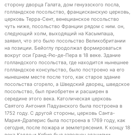
сторону дворца Галата, дом генуэзского посла,
голландское посольство, францисканскую церковь,
церковь Терра-Сент, венецианское посольство
чуть ниже, посольство Франции рядом с ним. он,
следующий холм, выходящий на Касымпаша,
заявил, что это было посольство Великобритании
на позиции. Бейоглу продолжал формироваться
вокруг оси Гранд-Рю-де-Пера в 18 веке. Здание
голландского посольства, где находится нынешнее
голландское консульство, было построено на его
нынешнем месте после того, как старое здание
посольства сгорело, а Шведский дворец, шведское
посольство, был приобретен и расширен в
середине этого века. Католическая церковь
Святого Антония Падуанского была построена в
1752 году. С другой стороны, церковь Санта-
Мария-Драперис была построена в 1769 году, как
сегодня, после пожара и землетрясения. К концу 18
века Кадде-и Кебир был заполнен зданиями,