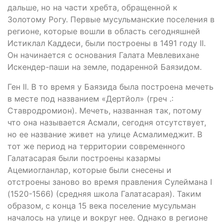
дальше, но на части хребта, обращенной к
Золотому Рогу. Первые мусульманские поселения в
регионе, которые вошли в область сегодняшней
Истиклал Каддеси, были построены в 1491 году II.
Он начинается с основания Галата Мевлевихане
Искендер-паши на земле, подаренной Баязидом.
Ген II. В то время у Баязида была построена мечеть
в месте под названием «Дертйол» (греч .:
Ставродромион). Мечеть, названная так, потому
что она называется Асмали, сегодня отсутствует,
но ее название живет на улице Асмалимеджит. В
тот же период на территории современного
Галатасарая были построены казармы
Ацемиогланлар, которые были снесены и
отстроены заново во время правления Сулеймана I
(1520-1566) (средняя школа Галатасарая). Таким
образом, с конца 15 века поселение мусульман
началось на улице и вокруг нее. Однако в регионе