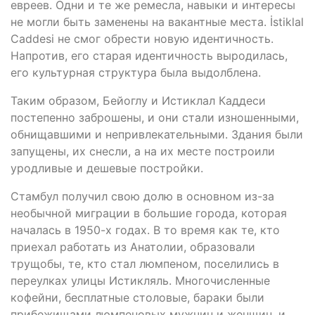
евреев. Одни и те же ремесла, навыки и интересы
не могли быть заменены на вакантные места. İstiklal
Caddesi не смог обрести новую идентичность.
Напротив, его старая идентичность выродилась,
его культурная структура была выдолблена.
Таким образом, Бейоглу и Истиклал Каддеси
постепенно заброшены, и они стали изношенными,
обнищавшими и непривлекательными. Здания были
запущены, их снесли, а на их месте построили
уродливые и дешевые постройки.
Стамбул получил свою долю в основном из-за
необычной миграции в большие города, которая
началась в 1950-х годах. В то время как те, кто
приехал работать из Анатолии, образовали
трущобы, те, кто стал люмпеном, поселились в
переулках улицы Истикляль. Многочисленные
кофейни, бесплатные столовые, бараки были
прибежищами люмпеновых мужчин и женщин, и