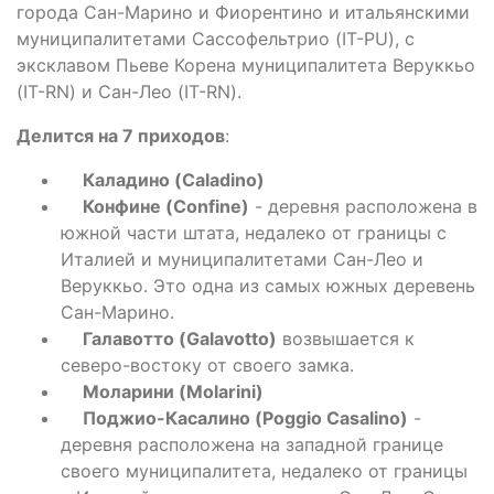
города Сан-Марино и Фиорентино и итальянскими
муниципалитетами Сассофельтрио (IT-PU), с
эксклавом Пьеве Корена муниципалитета Веруккьо
(IT-RN) и Сан-Лео (IT-RN).
Делится на 7 приходов
:
Каладино (Caladino)
Конфине (Confine)
- деревня расположена в
южной части штата, недалеко от границы с
Италией и муниципалитетами Сан-Лео и
Веруккьо. Это одна из самых южных деревень
Сан-Марино.
Галавотто (Galavotto)
возвышается к
северо-востоку от своего замка.
Моларини (Molarini)
Поджио-Касалино (Poggio Casalino)
-
деревня расположена на западной границе
своего муниципалитета, недалеко от границы