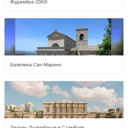
Фуджейра (ОАЭ)
Базилика Сан-Марино
Дворец Долмабахче в Стамбуле