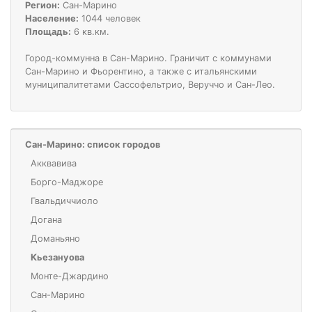
Регион:
Сан-Марино
Население:
1044 человек
Площадь:
6 кв.км.
Город-коммунна в Сан-Марино. Граничит с коммунами
Сан-Марино и Фьорентино, а также с итальянскими
муниципалитетами Сассофельтрио, Веруччо и Сан-Лео.
Сан-Марино: список городов
Акквавива
Борго-Маджоре
Гвальдиччиоло
Догана
Доманьяно
Кьезануова
Монте-Джардино
Сан-Марино