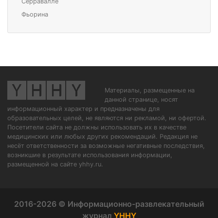
Серравалле
Фьорина
Материалы, размещенные на
данной странице, носят
информационный характер и предназначены для
образовательных целей, не являются ни рекламой, ни офертой.
Посетители сайта не должны использовать их в качестве
медицинских или любых других рекомендаций. Редакция не
несёт ответственности за возможные негативные последствия,
возникшие в результате использования информации,
размещенной на сайте yhhy.ru.
2016-2026 © Информационно-развлекательный
журнал
YHHY