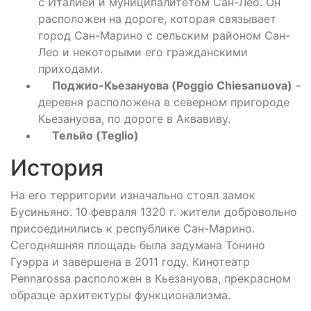
с Италией и муниципалитетом Сан-Лео. Он
расположен на дороге, которая связывает
город Сан-Марино с сельским районом Сан-
Лео и некоторыми его гражданскими
приходами.
Поджио-Кьезануова (Poggio Chiesanuova)
-
деревня расположена в северном пригороде
Кьезануова, по дороге в Аквавиву.
Тельйо (Teglio)
История
На его территории изначально стоял замок
Бусиньяно. 10 февраля 1320 г. жители добровольно
присоединились к республике Сан-Марино.
Сегодняшняя площадь была задумана Тонино
Гуэрра и завершена в 2011 году. Кинотеатр
Pennarossa расположен в Кьезануова, прекрасном
образце архитектуры функционализма.