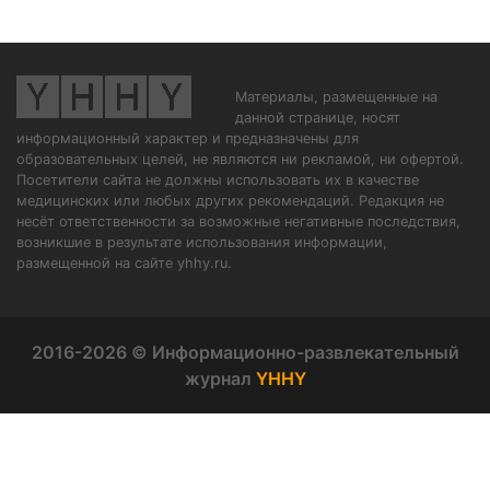
Материалы, размещенные на
данной странице, носят
информационный характер и предназначены для
образовательных целей, не являются ни рекламой, ни офертой.
Посетители сайта не должны использовать их в качестве
медицинских или любых других рекомендаций. Редакция не
несёт ответственности за возможные негативные последствия,
возникшие в результате использования информации,
размещенной на сайте yhhy.ru.
2016-2026 © Информационно-развлекательный
журнал
YHHY