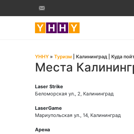
YHHY
»
Туризм
|
Калининград
|
Куда пой
Места Калининг
Laser Strike
Беломорская ул., 2, Калининград
LaserGame
Мариупольская ул., 14, Калининград
Арена