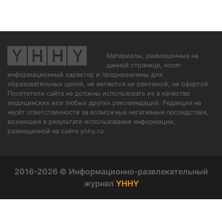
Материалы, размещенные на
данной странице, носят
информационный характер и предназначены для
образовательных целей, не являются ни рекламой, ни офертой.
Посетители сайта не должны использовать их в качестве
медицинских или любых других рекомендаций. Редакция не
несёт ответственности за возможные негативные последствия,
возникшие в результате использования информации,
размещенной на сайте yhhy.ru.
2016-2026 © Информационно-развлекательный
журнал
YHHY